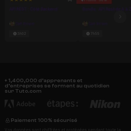
5
4.875
Promo -30%
Favori
API REST : Côté Backend
Bundle : API Rest de A à 
Ima
Carl Brison
Carl Brison
3h02
7h55
+ 1,400,000 d’apprenants et
d’entreprises se forment au quotidien
sur Tuto.com
Paiement 100% sécurisé
Vos données sont chiffrées et protégées pendant toute la