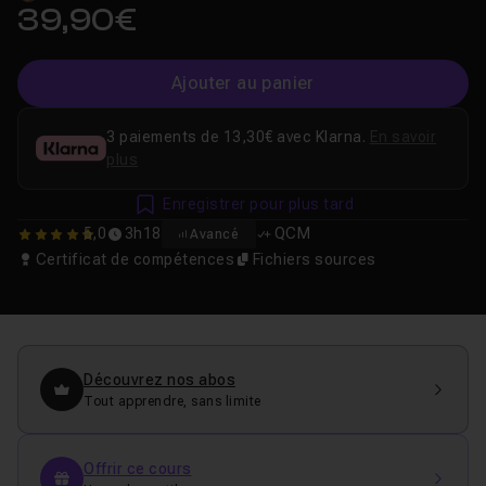
39,90€
Ajouter au panier
3 paiements de 13,30€ avec Klarna.
En savoir
plus
Enregistrer pour plus tard
5,0
3h18
QCM
Avancé
5
Certificat de compétences
Fichiers sources
Découvrez nos abos
Tout apprendre, sans limite
Offrir ce cours