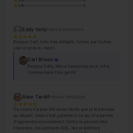
2/5
0
1/5
0
Chapitre 2 : Protéger le CRUD sur la table des tutos
Chapitre 3 : Traitement de la table apprenant
1h06
Eddy Verly
Publié le 29/03/2026
5
Bonjour Carl, tuto très détaillé, fichier par fichier,
Chapitre 4 : Traitement de la table commentaire
1h
clair et précis, merci
Carl Brison
Chapitre 5 : Conclusion
02m14
Bonjour Eddy, Merci beaucoup pour votre
commentaire très gentil
Alain Tardif
Publié le 18/03/2026
5
Ce cours n'a pas été aussi facile que je le pensais
au départ, mais c'est justement ce qui m'a permis
d'apprendre énormément ! Entre la gestion des
htaccess, les jointures SQL, les problèmes