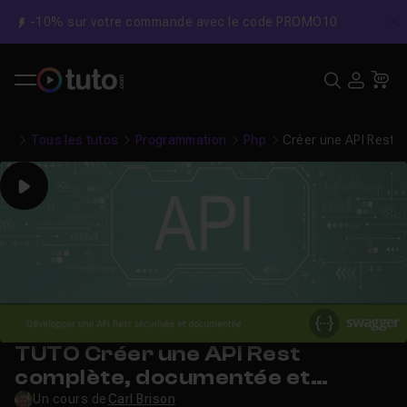
-10% sur votre commande avec le code PROMO10
C
Recher
USE
Pa
Tous les tutos
Programmation
Php
Créer une API Rest 
Play
TUTO Créer une API Rest
complète, documentée et
sécurisée avec Swagger UI
Un cours de
Carl Brison