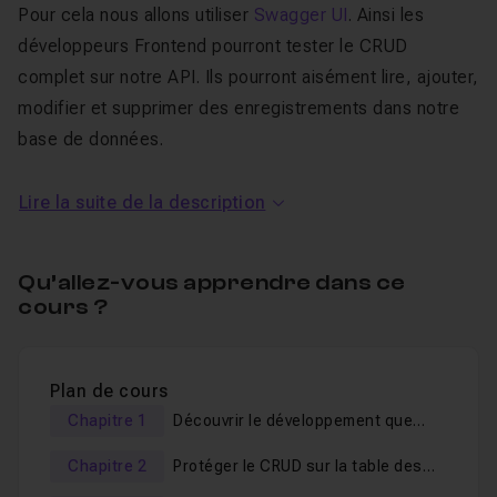
Pour cela nous allons utiliser
Swagger
UI
. Ainsi les
développeurs Frontend pourront tester le CRUD
complet sur notre API. Ils pourront aisément lire, ajouter,
modifier et supprimer des enregistrements dans notre
base de données.
Lors de notre développement, nous allons devoir
Lire la suite de la description
restreindre un certain nombre de possibilités auprès des
développeurs front-end, afin que certaines données de
Qu’allez-vous apprendre dans ce
notre base de données restent confidentielles et
cours ?
protégées.
Je mets à votre disposition, l'intégralité des codes
Plan de cours
développés dans ce tutoriel.
Chapitre 1
Découvrir le développement que
Le développement qui vous est proposé ici et un
nous allons réaliser
Chapitre 2
Protéger le CRUD sur la table des
développement
Php
de haut niveau qui demande des
tutos