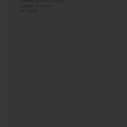
Cours publié le 10/02/2011
Langue : Français
ID : 16286