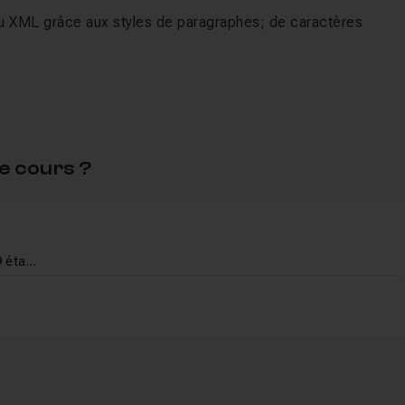
nu XML grâce aux styles de paragraphes; de caractères
e cours ?
Importer du XML dans Indesign en 9 étapes