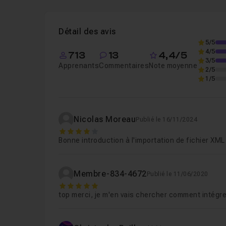
Leçon 1
Importer du XML dans Indesign en 9
Détail des avis
5/5
4/5
713
13
4,4/5
3/5
Apprenants
Commentaires
Note moyenne
2/5
1/5
Nicolas Moreau
Publié le 16/11/2024
4
Bonne introduction à l'importation de fichier XM
Membre-834-4672
Publié le 11/06/2020
5
top merci, je m'en vais chercher comment intégrer