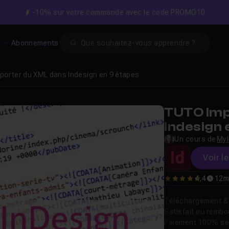
-10% sur votre commande avec le code PROMO10
Search
s
Abonnements
porter du XML dans Indesign en 9 étapes
TUTO Imp
Indesign 
Un cours de
Myl
Voir l
4,4
12m
4.3846153846154
Téléchargement & v
Satisfait ou remb
Paiement 100% sé