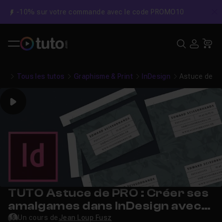
-10% sur votre commande avec le code PROMO10
C
Recher
USE
Pa
Tous les tutos
Graphisme & Print
InDesign
Astuce de PR
Play
TUTO Astuce de PRO : Créer ses
amalgames dans InDesign avec
traits de coupe personnalisés
Un cours de
Jean Loup Fusz