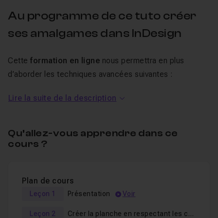
Au programme de ce tuto créer
ses amalgames dans InDesign
Cette
formation en ligne
nous permettra en plus
d’aborder les techniques avancées suivantes :
Lire la suite de la description
importer des fichiers avec fonds perdus,
générer des traits de coupe
dans
un fichier
InDesign
,
Qu’allez-vous apprendre dans ce
personnaliser les styles de contours,
cours ?
mettre à jour des liens et des références de liens.
Plan de cours
Tous les fichiers utilisés lors de cette formation sont
Leçon 1
Présentation
Voir
disponibles dans les sources, y compris les versions
compatibles
depuis la CS4 d’InDesign
.
Leçon 2
Créer la planche en respectant les contraintes de format d'impression