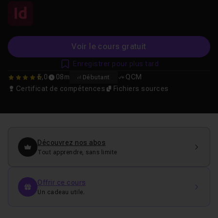
Voir le cours gratuit
Enregistrer pour plus tard
5,0
08m
QCM
Débutant
4.9518072289157
Certificat de compétences
Fichiers sources
Découvrez nos abos
Tout apprendre, sans limite
Offrir ce cours
Un cadeau utile.