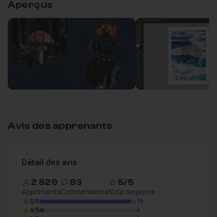
Aperçus
Importer une image dans plusieurs blocs
08
Leçon 1
Image
Avis des apprenants
Détail des avis
2 829
83
5/5
Apprenants
Commentaires
Note moyenne
5/5
79
4/5
4