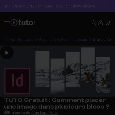
-10% sur votre commande avec le code PROMO10
C
Recher
USE
Pa
Tous les tutos
Graphisme & Print
InDesign
Gratuit : Co
Play
TUTO Gratuit : Comment placer
une image dans plusieurs blocs ?
Un cours de
Jean Loup Fusz