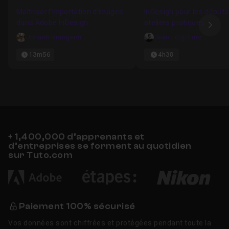
Favori
Maîtriser l'importation d'images
InDesign pour les débuta
dans Adobe InDesign
ateliers pratiques
Ima
Johann Brangeon
Jean Loup Fusz
13m56
4h38
+ 1,400,000 d’apprenants et
d’entreprises se forment au quotidien
sur Tuto.com
Paiement 100% sécurisé
Vos données sont chiffrées et protégées pendant toute la