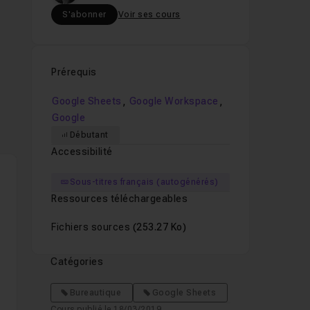
S'abonner
Voir ses cours
Prérequis
,
,
Google Sheets
Google Workspace
Google
Débutant
Accessibilité
Sous-titres français (autogénérés)
Ressources téléchargeables
Fichiers sources
(253.27 Ko)
Catégories
Bureautique
Google Sheets
Cours publié le 18/03/2019