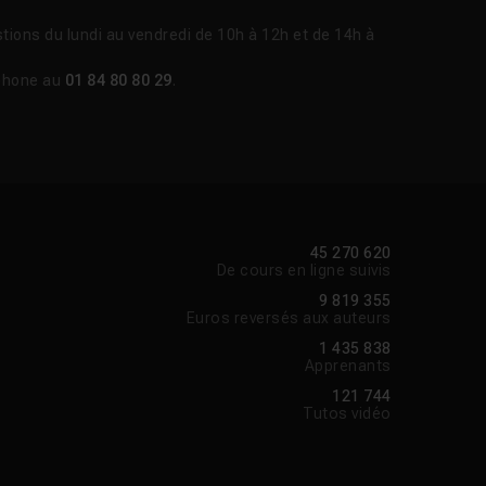
tions du lundi au vendredi de 10h à 12h et de 14h à
phone au
01 84 80 80 29
.
45 270 620
De cours en ligne suivis
9 819 355
Euros reversés aux auteurs
1 435 838
Apprenants
121 744
Tutos vidéo