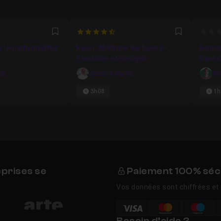
4.9375
0
Favori
Favori
 : Fonctionnalités
Excel : Maîtriser les bases -
Format
Exercices et corrigés
bases 
tis
Josselin Baldé
To
3h08
1h
eprises se
Paiement 100% séc
Vos données sont chiffrées et 