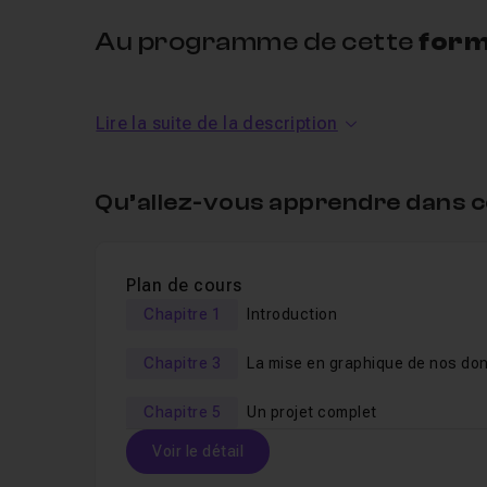
Au programme de cette
form
Voici les notions qui seront abordées dans ce
co
Lire la suite de la description
les bases de
Google Sheets
(éditer une cellu
la création de graphiques,
Qu’allez-vous apprendre dans c
le travail collaboratif,
un
projet concret
pour mettre en pratique vo
Plan de cours
Un
QCM
Chapitre 1
est fourni en fin de
Introduction
tuto
pour valider vo
Un
salon d'entraide
est disponible pour répondr
Chapitre 3
La mise en graphique de nos do
numériques
Bonne découverte de
Google Sheets
!
Chapitre 5
Un projet complet
Voir le détail