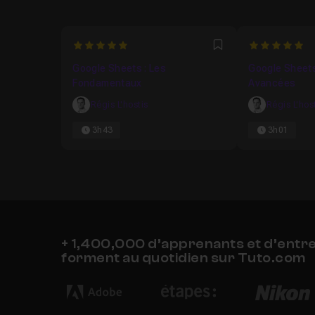
5
5
Favori
Google Sheets : Les
Google Sheets
Fondamentaux
Avancées
Régis L'hostis
Régis L'hos
3h43
3h01
+ 1,400,000 d’apprenants et d’entr
forment au quotidien sur Tuto.com