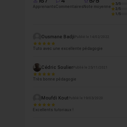
167
4
5/5
3/5
Apprenants
Commentaires
Note moyenne
2/5
1/5
Ousmane Badji
Publié le 14/02/2022
5
Tuto avec une excellente pédagogie
Cédric Soulier
Publié le 25/11/2021
5
Très bonne pédagogie
Moufdi Kout
Publié le 19/03/2020
5
Excellents tutoriaux !