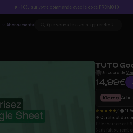
-10% sur votre commande avec le code PROMO10
Search
s
Abonnements
TUTO Goo
Un cours de
Mar
14,99€
Achet
5,0
1h5
5
Certificat de 
Téléchargement & v
Satisfait ou remb