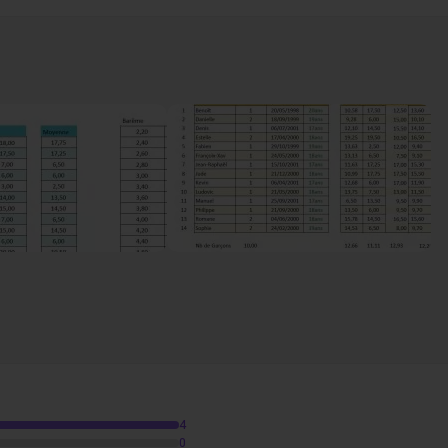
5m37
données numériques
25m21
ogle Sheets
05m08
4
0