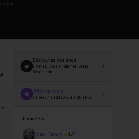
curisé
Découvrez nos abos
Formez-vous en illimité. Visez
l’excellence.
 un
Offrir ce cours
Faites un cadeau qui a du sens.
ui
Formateur
Marc Tabory
4,7