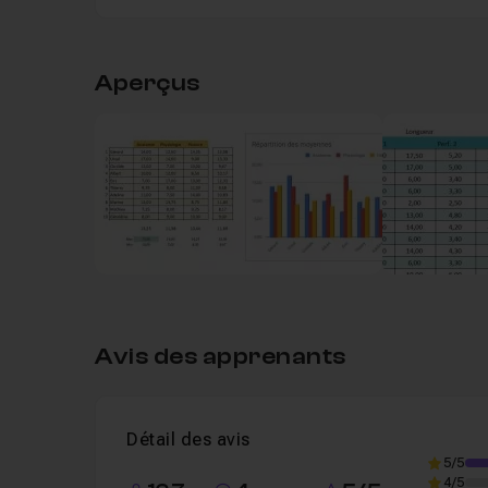
Table des matières
Aperçus
Chapitre 1 : Introduction
05m20
Accéder à Google drive
Leçon 1
Voir
Chapitre 2 : Les bases de Google Sheets
3
Chapitre 3 : La mise en graphique de nos 
Avis des apprenants
Chapitre 4 : Le travail collaboratif avec Go
Détail des avis
5/5
Chapitre 5 : Un projet complet
44m39
4/5