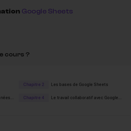
ation
Google Sheets
urs Google Sheets
:
le, la formater, insérer une formule...)
e cours ?
s connaissances.
s nouvelles connaissances.
Chapitre 2
Les bases de Google Sheets
e à vos éventuelles questions.
nnées
Chapitre 4
Le travail collaboratif avec Google
Sheets