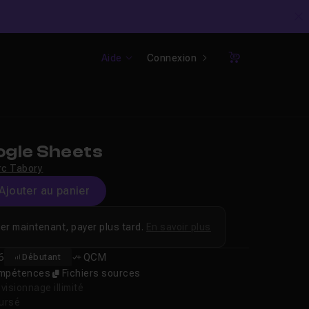
C
Aide
Connexion
Panier
gle Sheets
c Tabory
Ajouter au panier
er maintenant, payer plus tard.
En savoir plus
6
QCM
Débutant
compétences
Fichiers sources
isionnage illimité
oursé