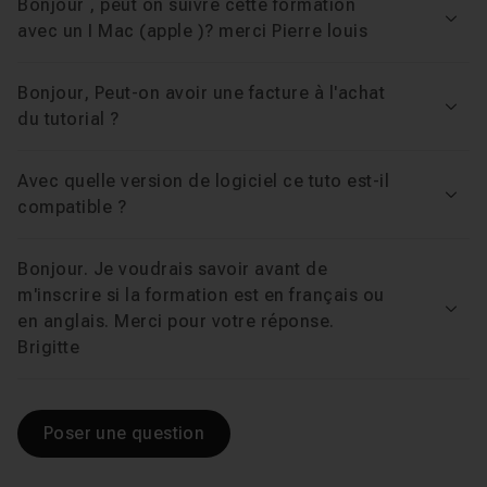
Bonjour , peut on suivre cette formation
Voir
avec un I Mac (apple )? merci Pierre louis
Bonjour, Peut-on avoir une facture à l'achat
Voir
du tutorial ?
Avec quelle version de logiciel ce tuto est-il
Voir
compatible ?
Bonjour. Je voudrais savoir avant de
m'inscrire si la formation est en français ou
Voir
en anglais. Merci pour votre réponse.
Brigitte
Poser une question