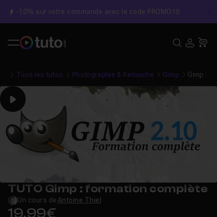
-10% sur votre commande avec le code PROMO10
C
Recher
USE
Pa
Tous les tutos
Photographie & Retouche
Gimp
Gimp : f
Play
TUTO Gimp : formation complète
Un cours de
Antoine Thiel
19,99€