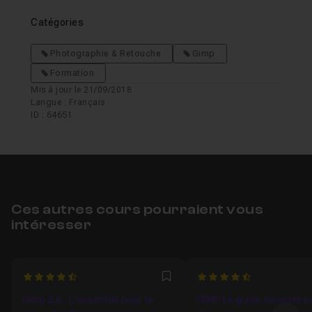
Catégories
Photographie & Retouche
Gimp
Formation
Mis à jour le 21/09/2018
Langue : Français
ID : 64651
Ces autres cours pourraient vous
intéresser
4.3333333333333
4.7777777777778
Favori
Gimp 2.6 : L'essentiel pour la
GIMP Le guide complet p