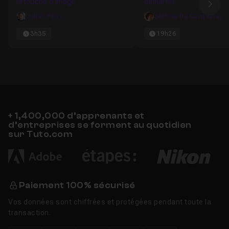
retouche d'image
démarrer
Ima
Julien Pons
Jérôme De Cacqueray
3h35
19h26
+ 1,400,000 d’apprenants et
d’entreprises se forment au quotidien
sur Tuto.com
Paiement 100% sécurisé
Vos données sont chiffrées et protégées pendant toute la
transaction.