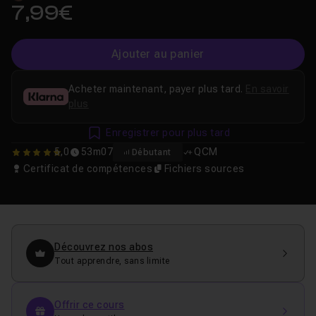
7,99€
Ajouter au panier
Acheter maintenant, payer plus tard.
En savoir
plus
Enregistrer pour plus tard
5,0
53m07
QCM
Débutant
5
Certificat de compétences
Fichiers sources
Découvrez nos abos
Tout apprendre, sans limite
Offrir ce cours