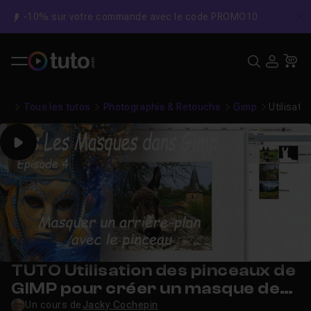
-10% sur votre commande avec le code PROMO10
C
Recher
USE
Pa
Tous les tutos
Photographie & Retouche
Gimp
Utilisat
Play
TUTO Utilisation des pinceaux de
GIMP pour créer un masque de
calque.
Un cours de
Jacky Cochepin