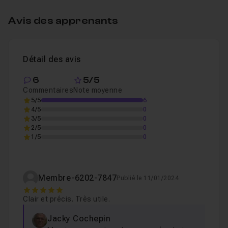
04 - Les pinceaux à bords progressifs : leur r
Leçon 4
Avis des apprenants
05 - Création du masque permettant de remplac
Leçon 5
Détail des avis
6
5/5
Commentaires
Note moyenne
5/5
6
4/5
0
3/5
0
2/5
0
1/5
0
Membre-6202-7847
Publié le 11/01/2024
5
Clair et précis. Très utile.
Jacky Cochepin