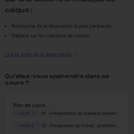
calque :
Recherche de la disposition la plus pertinente.
Rappels sur les masques de calque.
Déplacement de calques dans une pile.
Lire la suite de la description
Sélectionner les formes.
Adapter les tailles.
Rôle des paramètres Proportion et Angle.
Qu’allez-vous apprendre dans ce
cours ?
Exemples de dynamique de la brosse.
Le paramètre opacité, son action sur un masque.
Aperçu sur les modes du pinceau.
Plan de cours
Analogies avec les différentes opacités
Leçon 1
01 - Présentation du travail à réaliser
Analogies avec les dégradés.
Leçon 2
02 - Préparation du travail : positionnement des calques
Action sur les masques.