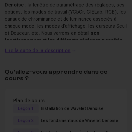
Denoise
: la fenêtre de paramètrage des réglages, ses
options, les modes de travail (YCbCr, CIELab, RGB), les
canaux de chrominance et de luminance associés à
chaque mode, les modes d'affichage, les curseurs Seuil
et Douceur, etc. Nous verrons en détail
son
fonctionnement et les différents réglages possible
pour une correction du bruit optimale.
Lire la suite de la description
La troisième partie portera sur
l'utilisation
optimisée du plugin en mode YCbCr
. Nous
explorerons, ici, la méthode de correction de bruit en
Qu’allez-vous apprendre dans ce
cours ?
mode YCbCr. Et profiterons pour voir
comment
améliorer la netteté avec le filtre High Pass
et
comment la moduler avec l'opacité du calque.
Plan de cours
Nous nous intéresserons, enfin, à
l'utilisation
optimisée de Wavelet Denoise en mode CIELab
qui
Leçon 1
Installation de Wavelet Denoise
nous permettra d'
obtenir des résultats plus aboutis
.
Leçon 2
Les fondamentaux de Wavelet Denoise
Les images utilisées dans ce tuto sont fournies en