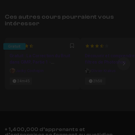
Ces autres cours pourraient vous
intéresser
4.5
3.3333333333333
Gratuit
Favori
Gratuit : La Correction du Bruit
Découvrir et comprendre
dans GIMP, Partie 1 -
filtres de Photoshop
Ima
Généralités
Jacky Cochepin
Olivier Krakus
24m45
2h50
+ 1,400,000 d’apprenants et
d’entreprises se forment au quotidien