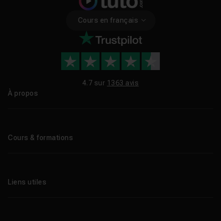
Cours en français
4.7 sur
1363 avis
À propos
Qui sommes-nous ?
Le blog
Cours & formations
Tous les tutos
Formations éligibles CPF
Liens utiles
Formations certifiantes
Formations IA
Entreprises
Tutos gratuits
Abonnement Tuto.com