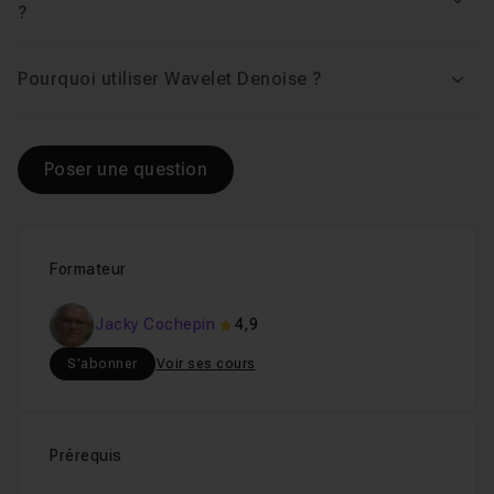
Voir
?
Pourquoi utiliser Wavelet Denoise ?
Voir
Poser une question
Formateur
Jacky Cochepin
4,9
S'abonner
Voir ses cours
Prérequis