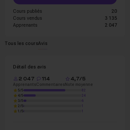
Cours publiés
20
Cours vendus
3 135
Apprenants
2 047
Tous les cours
Avis
Détail des avis
2 047
114
4,7/5
Apprenants
Commentaires
Note moyenne
5/5
82
4/5
24
3/5
6
2/5
1
1/5
1