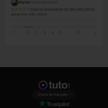
Marie
Publié le 08/10/2021
3
Créer un Hologramme 3D dans After Effects
assez bon tuto, merci
1
2
3
4
5
...
12
Cours en français