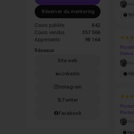
Oli
Réserver du mentoring
1h
Cours publiés
642
Cours vendus
357 566
4.333
Apprenants
98 164
Photom
Réseaux
Statue
Site web
Oli
Linkedin
1h
Instagram
5
Twitter
Photo
Photos
Facebook
d'un p
Oli
56