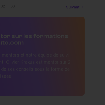
32
33
Suivant
tor sur les formations
Tuto.com
mentors et notre équipe de suivi
t. Olivier Krakus est mentor sur 2
 de ses conseils sous la forme de
lisées.