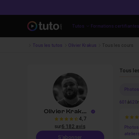
Tutos
Formations certifiante
Tous les tutos
Olivier Krakus
Tous les cours
Tous le
Photo
601
à
620
Olivier Krakus
5
4,7
4.7
sur
6 182 avis
Photosh
atelier
S'abonner