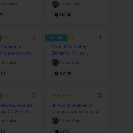
hop
photo grâce aux
ier Krakus
Olivier Krakus
masques de fusions
57
09m43
4.6666666666667
Gratuit
Favori
Favori
 : formation
Gratuit Photoshop
 Photos en vidéo
Elements 15 : les
nouveautés
ier Krakus
Olivier Krakus
19
35m08
4
Favori
Favori
 : les Nouveautés
30 fonctionnalités et
hop CC 2015.5
raccourcis méconnus de
Photoshop
ier Krakus
Olivier Krakus
13
3h19