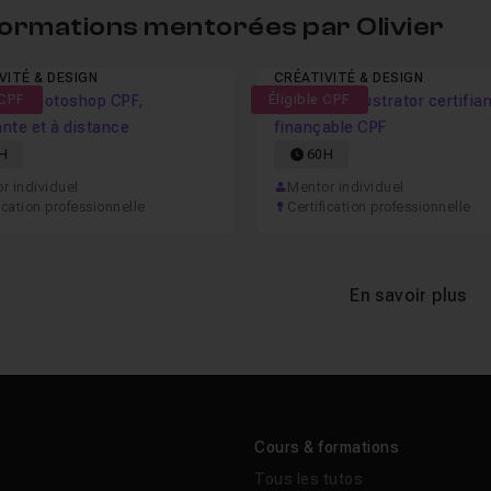
formations mentorées par Olivier
VITÉ & DESIGN
CRÉATIVITÉ & DESIGN
 CPF
ion Photoshop CPF,
Éligible CPF
Formation Illustrator certifia
ante et à distance
finançable CPF
H
60H
r individuel
Mentor individuel
ication professionnelle
Certification professionnelle
En savoir plus
Cours & formations
Tous les tutos