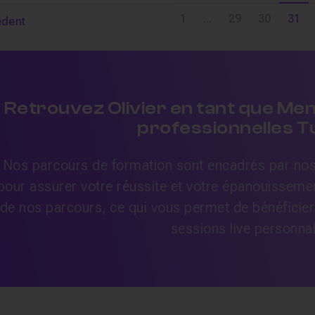
1
...
29
30
31
édent
Retrouvez Olivier en tant que Men
professionnelles 
Nos parcours de formation sont encadrés par nos 
pour assurer votre réussite et votre épanouissemen
de nos parcours, ce qui vous permet de bénéficier
sessions live personna