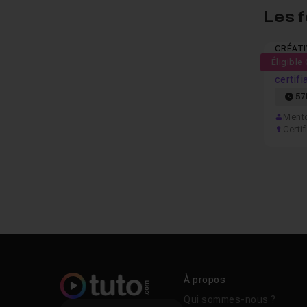
Les 
CRÉATI
Éligible
Format
certifi
57
Mento
Certif
À propos
Qui sommes-nous ?