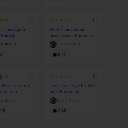
6666666667
4.8333333333333
Favori
Favori
e : Hommage à
Photo-manipulation
 Kubrick
hivernale sur Photoshop :
Winter is beautiful
ier Krakus
Olivier Krakus
52
1h10
3636363636
0
Favori
Favori
: Grille et repère
Illustration style Pixel Art
hotoshop
sous Photoshop
ier Krakus
Olivier Krakus
25
2h35