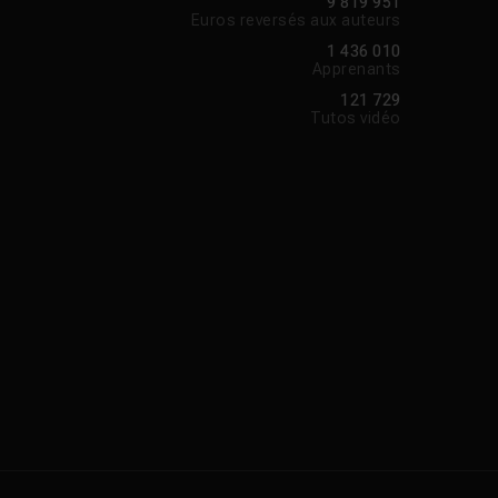
9 819 951
Euros reversés aux auteurs
1 436 010
Apprenants
121 729
Tutos vidéo