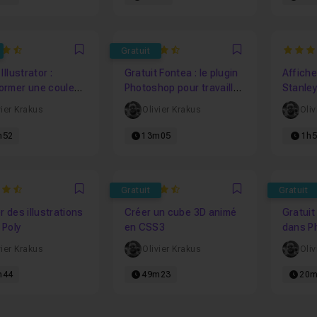
8888888889
4.6666666666667
4.666
Gratuit
Favori
Favori
Illustrator :
Gratuit Fontea : le plugin
Affich
ormer une couleur
Photoshop pour travailler
Stanley
n Ton Direct
avec Google Fonts
vier Krakus
Olivier Krakus
Oliv
m52
13m05
1h
0769230769
4.3
4.636
Gratuit
Gratuit
Favori
Favori
r des illustrations
Créer un cube 3D animé
Gratuit 
 Poly
en CSS3
dans P
vier Krakus
Olivier Krakus
Oliv
m44
49m23
20m