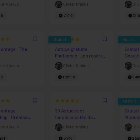
Photos
vier Krakus
Olivier Krakus
Oliv
16
7h16
3h
3333333333
5
4.6
Gratuit
Gratuit
Favori
Favori
ontage : The
Astuce gratuite
Gratuit
Photoshop : Les repères
Google
et les plans de travail
vier Krakus
Olivier Krakus
Oliv
08
12m18
54m
4.9444444444444
4.6875
Gratuit
Favori
Favori
montage
30 Astuces et
Gratuit
hop : Création
fonctionnalités de
Photos
olyscape
Illustrator
vier Krakus
Olivier Krakus
Oliv
m01
3h48
26m