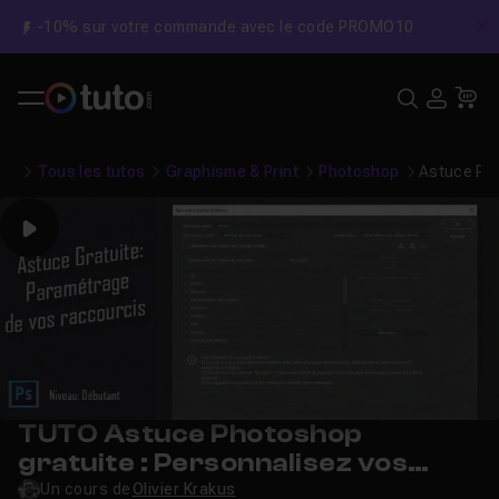
-10% sur votre commande avec le code PROMO10
C
Recher
USE
Pa
Tous les tutos
Graphisme & Print
Photoshop
Astuce Pho
Play
TUTO Astuce Photoshop
gratuite : Personnalisez vos
raccourcis clavier
Un cours de
Olivier Krakus