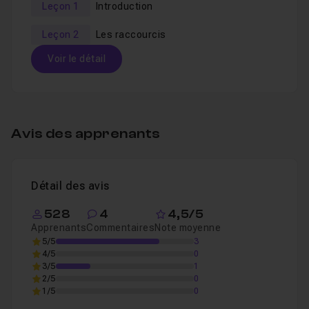
Leçon 1
Introduction
Leçon 2
Les raccourcis
Voir le détail
Table des matières
Avis des apprenants
Introduction
01m27
Leçon 1
Détail des avis
Les raccourcis
11m33
Leçon 2
528
4
4,5/5
Apprenants
Commentaires
Note moyenne
5/5
3
4/5
0
3/5
1
2/5
0
1/5
0