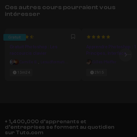
Ces autres cours pourraient vous
intéresser
4.7696629213483
5
Gratuit
Favori
Gratuit Photoshop : Les
Apprendre Photoshop : 1
raccourcis clavier
Principes, Interface,
Ima
Préférences
Camille B.
,
Lesudformations
Gilles Pfeiffer
13m24
2h15
+ 1,400,000 d’apprenants et
d’entreprises se forment au quotidien
sur Tuto.com