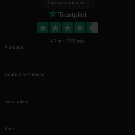
Cours en français
4.7 sur
1363 avis
À propos
Qui sommes-nous ?
Le blog
Cours & formations
Tous les tutos
Formations éligibles CPF
Liens utiles
Formations certifiantes
Formations IA
Entreprises
Tutos gratuits
Abonnement Tuto.com
Aide
Promos
Centres de formation