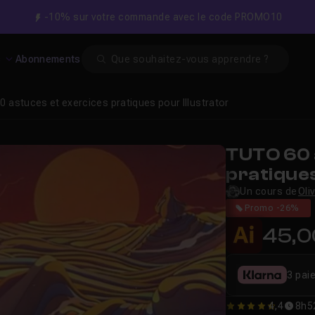
-10% sur votre commande avec le code PROMO10
Search
s
Abonnements
0 astuces et exercices pratiques pour Illustrator
TUTO 60 
pratiques
Un cours de
Oli
Promo -26%
45,
3 pai
4,4
8h5
4.4285714285714