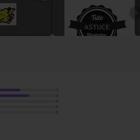
I
3
4
0
0
0
ratiques sur Illustrator