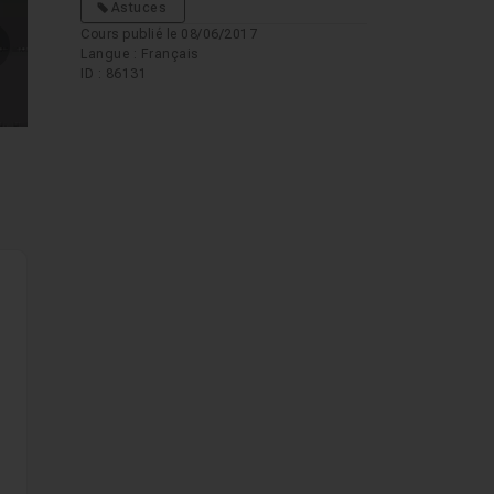
Astuces
Cours publié le 08/06/2017
Langue : Français
mages suivantes
ID : 86131