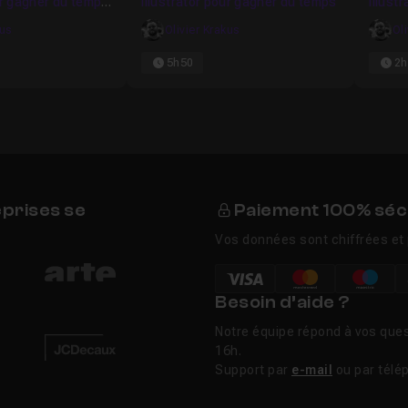
ur gagner du temps
Illustrator pour gagner du temps
Illust
vol.2
kus
Olivier Krakus
Ol
5h50
2h
eprises se
Paiement 100% séc
Vos données sont chiffrées et 
Besoin d’aide ?
Notre équipe répond à vos ques
16h.
Support par
e-mail
ou par télé