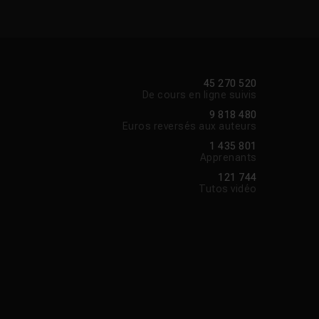
45 270 520
De cours en ligne suivis
9 818 480
Euros reversés aux auteurs
1 435 801
Apprenants
121 744
Tutos vidéo