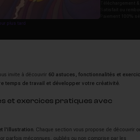
Téléchargement & v
Satisfait ou remb
Paiement 100% sé
our plus tard
vous invite à découvrir
60 astuces, fonctionnalités et exerci
re temps de travail et développer votre créativité
.
s et exercices pratiques avec
:
 l'illustration
. Chaque section vous propose de découvrir o
trator parfois méconnues, oubliés ou non comprise par les