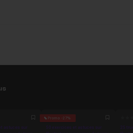
us
5
0
Promo -27%
Favori
Favori
et astuces sur
50 exercices et astuces sur
25 tru