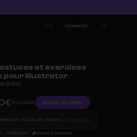
C
Aide
Connexion
Panier
astuces et exercices
 pour Illustrator
vier Krakus
00€
60,99€
Ajouter au panier
ements de 15,00€ avec Klarna.
En savoir plus
2
Fichiers sources
Débutant