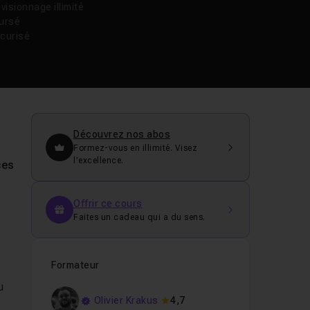
isionnage illimité
oursé
curisé
Découvrez nos abos
Formez-vous en illimité. Visez
l’excellence.
ces
Offrir ce cours
Faites un cadeau qui a du sens.
Formateur
u
Olivier Krakus
4,7