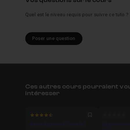
Vos questions sur le cours
Quel est le niveau requis pour suivre ce tuto ?
Poser une question
Ces autres cours pourraient vo
intéresser
4.03125
0
Favori
Adobe Illustrator CC de A à Z
25 exercices 