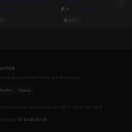
rator pour gagner du temps
Complète
Ima
ivier Krakus
Jérome Pomonti
54
26h07
urisé
protégées pendant toute la transaction.
tions du lundi au vendredi de 10h à 12h et de 14h à
phone au
01 84 80 80 29
.