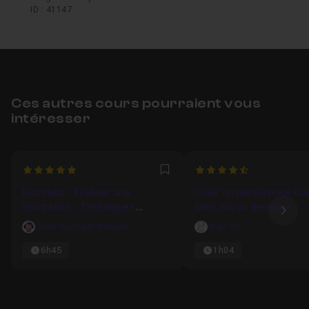
ID : 41147
Ces autres cours pourraient vous
intéresser
5
4.8095238095238
Favori
Illustrator : Réaliser une
Créer un personnage Ca
illustration - Techniques
sans savoir dessiner
Ima
Avancées
Jean-Raphaël Belajew
Stan Hb
6h45
1h04