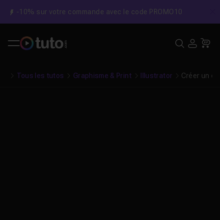
-10% sur votre commande avec le code PROMO10
C
Recher
USE
Pa
Tous les tutos
Graphisme & Print
Illustrator
Créer un crâ