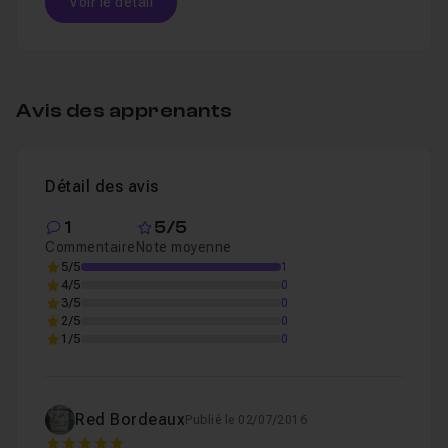
Voir le détail
Table des matières
Avis des apprenants
Introduction
01m06
Leçon 1
Détail des avis
Réalisation du crâne vectoriel
38m11
Leçon 2
1
5/5
Commentaire
Note moyenne
5/5
1
Réalisation de la bave
15m59
Leçon 3
4/5
0
3/5
0
2/5
0
1/5
0
Red Bordeaux
Publié le 02/07/2016
5