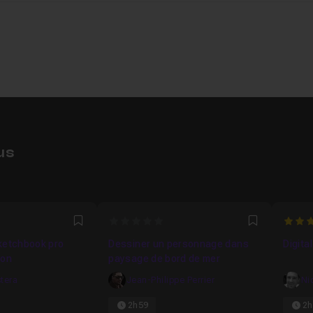
us
8462
0
4.94
Favori
Favori
ketchbook pro
Dessiner un personnage dans
Digita
ion
paysage de bord de mer
stera
Jean-Philippe Perrier
Ni
2h59
2h