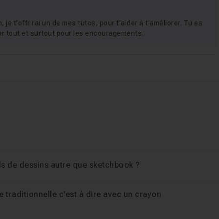
ge de face
1h15
 je t'offrirai un de mes tutos, pour t'aider à t'améliorer. Tu es
e de 3/4 face.
r tout et surtout pour les encouragements.
1h08
s oreilles et la bouche
1h38
 entier
31m55
els de dessins autre que sketchbook ?
e traditionnelle c'est à dire avec un crayon