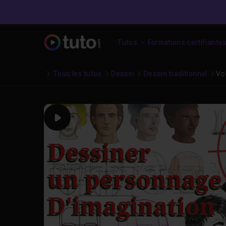
Tutos
Formations certifiante
Tous les tutos
Dessin
Dessin traditionnel
Vo
Play