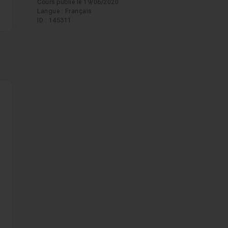
Cours publié le 19/06/2020
es
Langue : Français
ID : 145311