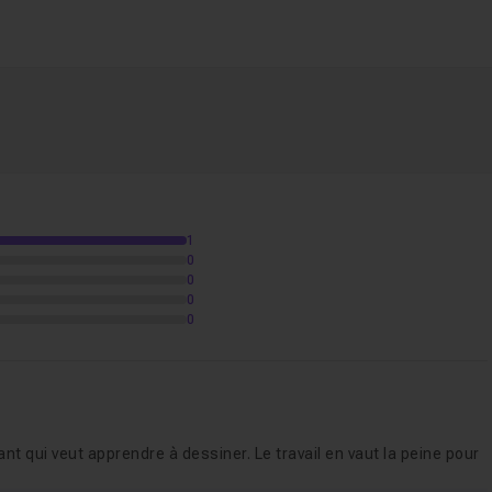
ur
apprendre
le digital painting
montre
comment utiliser d
ne illustration de qualité
.
et vous permettra de
valider les connaissances
théoriques
5m08
r répondre à vos éventuelles questions sur ce cours.
utoriel de dessin
Voir
1
0
0
0
0
dessiner ?
02m17
utes les fonctionnalités
28m30
t qui veut apprendre à dessiner. Le travail en vaut la peine pour