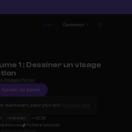
C
Aide
Connexion
Panier
me 1 : Dessiner un visage
tion
n-Philippe Perrier
Ajouter au panier
er maintenant, payer plus tard.
En savoir plus
9
QCM
Débutant
compétences
Fichiers sources
isionnage illimité