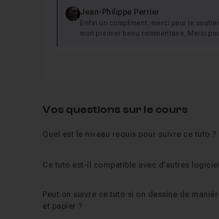
Chapitre 4 : Modèles pour dessiner un visa
Jean-Philippe Perrier
Enfin un compliment, merci pour le soutien,
Chapitre 5 : Modèles pour dessiner un visag
mon premier beau commentaire. Merci pou
Chapitre 6 : Dessiner les cheveux, le nez, le
Chapitre 7 : Bonus : dessiner un personnage
Vos questions sur le cours
Quel est le niveau requis pour suivre ce tuto ?
Ce tuto est-il compatible avec d'autres logici
Peut on suivre ce tuto si on dessine de manièr
et papier ?