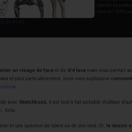
Satisfait ou remb
Paiement 100% sé
our plus tard
siner un visage de face
et de
3/4 face
mais vous permet au
sins
et plus particulièrement, nous vous expliquons
commen
tchbook
.
hode avec
Sketchbook
, il est tout à fait possible d'utiliser d'au
p
, Krita...
ner et une question de talent ou de don inné. Or,
le dessin e