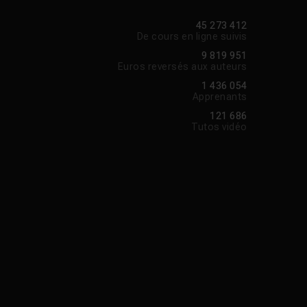
45 273 412
De cours en ligne suivis
9 819 951
Euros reversés aux auteurs
1 436 054
Apprenants
121 686
Tutos vidéo