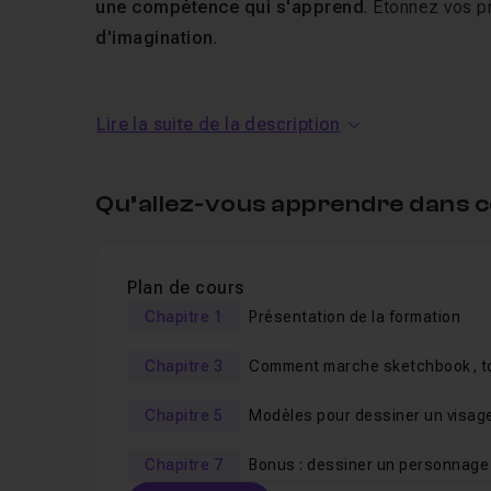
une compétence qui s'apprend
. Etonnez vos p
d'imagination
.
Lire la suite de la description
Dans ce tuto comment dessine
Ce
cours de dessin en ligne et en vidéo
, vous
Qu’allez-vous apprendre dans c
dessiner un portrait d'imagination
. Cette
form
peinture numérique
et le
dessin traditionnel
, l'
a
Plan de cours
Facile d'accès
ce tuto propose d'
avancer pas à
Chapitre 1
Présentation de la formation
Dans ce premier volume, les modèles de bases c
Chapitre 3
Comment marche sketchbook, t
les fonctionnalités
Le niveau monte doucement et la formation propos
Chapitre 5
Modèles pour dessiner un visag
En prenant le temps d'écouter toutes les vidéos e
3/4 face.
capable de
créer vos propres OC
(Original Char
Chapitre 7
Bonus : dessiner un personnage 