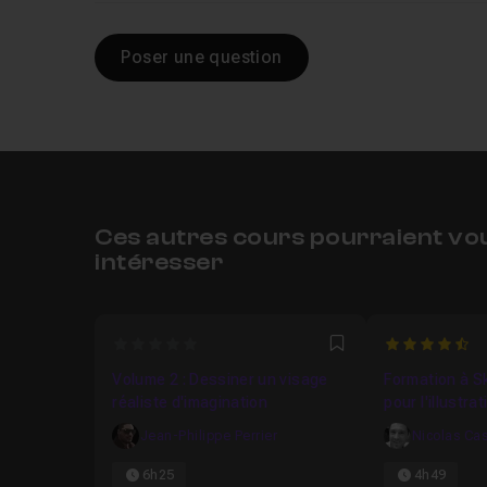
Poser une question
Ces autres cours pourraient vo
intéresser
0
4.653846153
Favori
Volume 2 : Dessiner un visage
Formation à S
réaliste d'imagination
pour l'illustrat
Jean-Philippe Perrier
Nicolas Ca
6h25
4h49