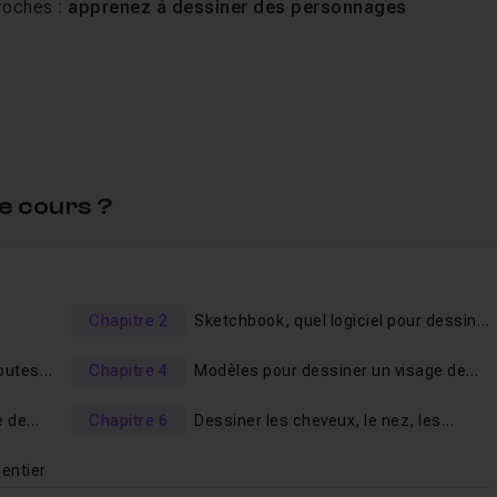
roches :
apprenez à dessiner des personnages
r un visage d'imagination
 montre, pas à pas, en prenant le temps nécessaire,
commen
e cours ?
ation
permet aussi d'aborder des sujets aussi diverses que l
natomie du visage
, le
dessin réaliste
.
 pas vers le dessin réaliste
.
Chapitre 2
Sketchbook, quel logiciel pour dessiner
?
lassiques sont expliqués.
outes
Chapitre 4
Modèles pour dessiner un visage de
face
e plusieurs moyens d'arriver au résultat.
e de
Chapitre 6
Dessiner les cheveux, le nez, les
t surtout en s'armant de son stylet, vous allez bientôt être
oreilles et la bouche
acter).
entier