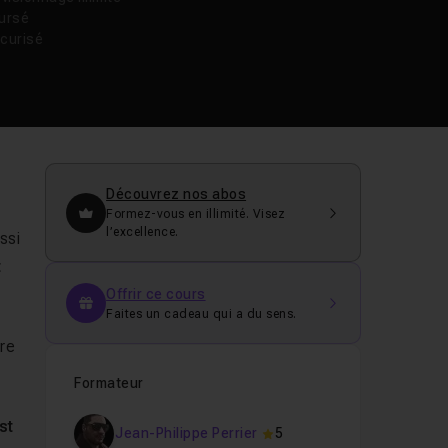
oursé
curisé
Découvrez nos abos
Formez-vous en illimité. Visez
l’excellence.
ssi
t
Offrir ce cours
Faites un cadeau qui a du sens.
tre
Formateur
st
Jean-Philippe Perrier
5