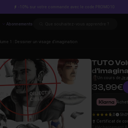
-10% sur votre commande avec le code PROMO10
Search
s
Abonnements
lume 1 : Dessiner un visage d'imagination
TUTO Volu
d'imagina
Un cours de
Jea
33,99€
Achet
5,0
5h0
5
Certificat de 
Téléchargement & v