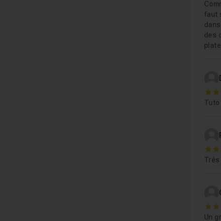
Comme
faut 
dans 
des 
plat
5
Tuto
5
Très 
5
Un gr