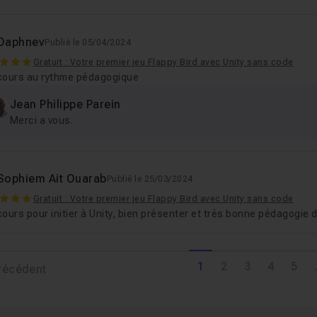
Daphnev
Publié le 05/04/2024
Gratuit : Votre premier jeu Flappy Bird avec Unity sans code
cours au rythme pédagogique
Jean Philippe Parein
Merci a vous.
Sophiem Ait Ouarab
Publié le 25/03/2024
Gratuit : Votre premier jeu Flappy Bird avec Unity sans code
ours pour initier à Unity, bien présenter et très bonne pédagogie 
1
2
3
4
5
.
récédent