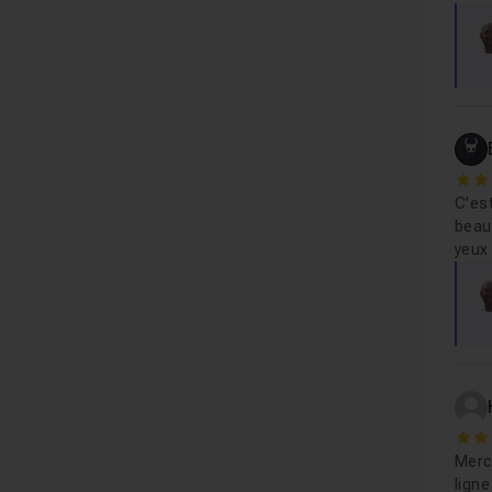
5
C'est
beauc
yeux
5
Merci
ligne