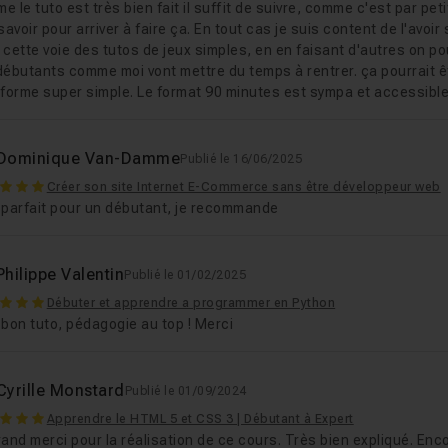
 le tuto est très bien fait il suffit de suivre, comme c'est par peti
savoir pour arriver à faire ça. En tout cas je suis content de l'avoir
cette voie des tutos de jeux simples, en en faisant d'autres on po
débutants comme moi vont mettre du temps à rentrer. ça pourrait êt
eforme super simple. Le format 90 minutes est sympa et accessible
Dominique Van-Damme
Publié le 16/06/2025
Créer son site Internet E-Commerce sans être développeur web
 parfait pour un débutant, je recommande
Philippe Valentin
Publié le 01/02/2025
Débuter et apprendre a programmer en Python
bon tuto, pédagogie au top ! Merci
Cyrille Monstard
Publié le 01/09/2024
Apprendre le HTML 5 et CSS 3 | Débutant à Expert
and merci pour la réalisation de ce cours. Très bien expliqué. Enc