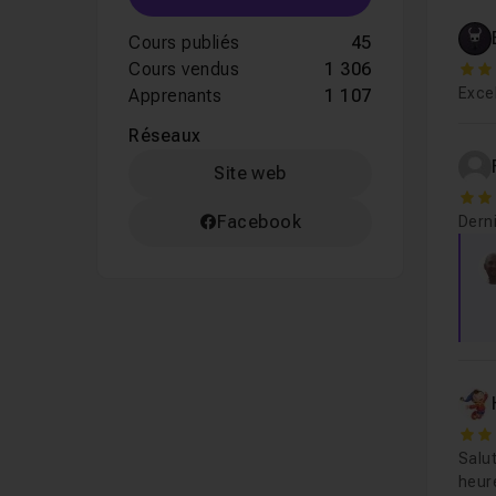
Cours publiés
45
Cours vendus
1 306
5
Excel
Apprenants
1 107
Réseaux
Site web
4
Facebook
Dern
5
Salut
heur