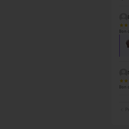
5
Bon 
5
Bon c
P