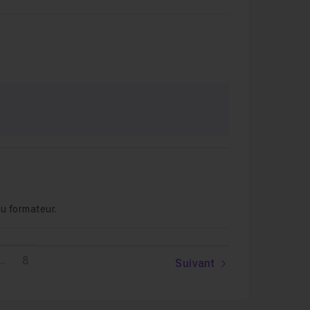
du formateur.
..
8
Suivant