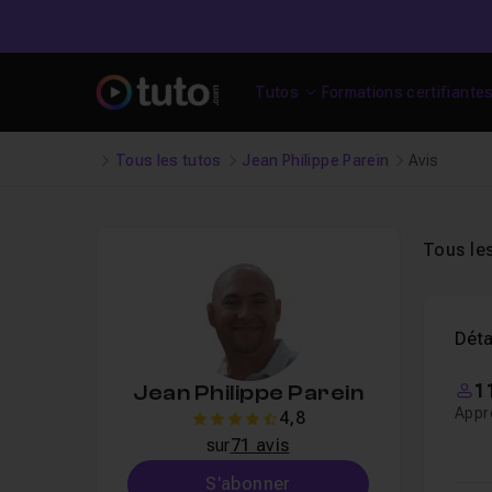
Tutos
Formations certifiante
Tous les tutos
Jean Philippe Parein
Avis
Tous le
Déta
1
Jean Philippe Parein
Appr
4,8
4.8
sur
71 avis
S'abonner