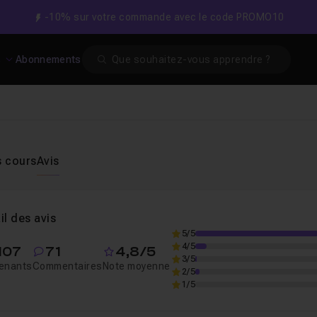
-10% sur votre commande avec le code PROMO10
Search
s
Abonnements
s cours
Avis
il des avis
5/5
4/5
 107
71
4,8/5
3/5
enants
Commentaires
Note moyenne
2/5
1/5