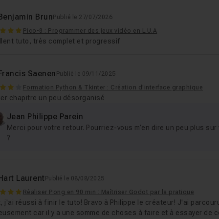
Benjamin Brun
Publié le 27/07/2026
Pico-8 : Programmer des jeux vidéo en L.U.A
lent tuto, très complet et progressif
Francis Saenen
Publié le 09/11/2025
Formation Python & Tkinter : Création d'interface graphique
ier chapitre un peu désorganisé
Jean Philippe Parein
Merci pour votre retour. Pourriez-vous m’en dire un peu plus sur
?
Hart Laurent
Publié le 08/08/2025
Réaliser Pong en 90 min : Maîtriser Godot par la pratique
, j'ai réussi à finir le tuto! Bravo à Philippe le créateur! J'ai parcou
eusement car il y a une somme de choses à faire et à essayer de 