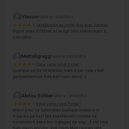
Yberon
Publié le 12/06/2014
4
Introduction au rendu iRay avec 3dsmax
Super mise à l'étrier et script très intéressant à
connaître.
Mettallgregg
Publié le 24/09/2013
4
Créer votre robot Portal !
Quelque petite hésitation mais à par cela c'est
globalement un très bon tuto, merçi :)
Abdou Sidibe
Publié le 19/08/2013
4
Créer votre robot Portal !
Merci pour ce tutos bien explique meme si je
n'aurais pa tout fait exactement comme ca
notamment dans les reglages de vray... Il est tres
bien merci encore. Voici mon Mail j'aurais des