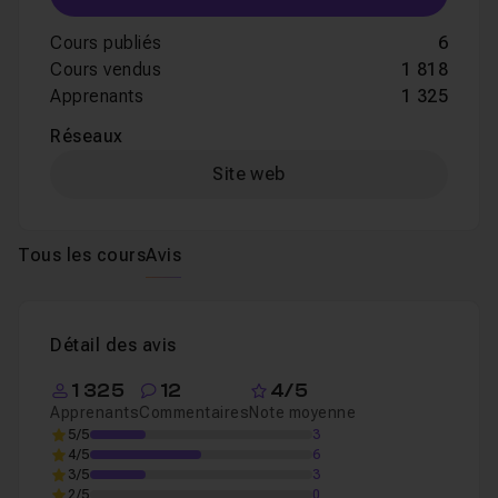
Cours publiés
6
Cours vendus
1 818
Apprenants
1 325
Réseaux
Site web
Tous les cours
Avis
Détail des avis
1 325
12
4/5
Apprenants
Commentaires
Note moyenne
5/5
3
4/5
6
3/5
3
2/5
0