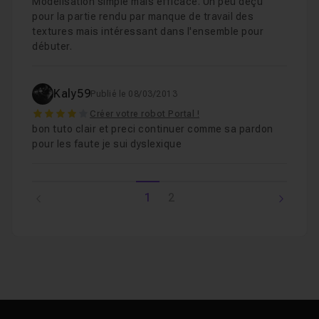
Modélisation simple mais efficace. Un peu déçu
pour la partie rendu par manque de travail des
textures mais intéressant dans l'ensemble pour
débuter.
Kaly59
Publié le 08/03/2013
4
Créer votre robot Portal !
bon tuto clair et preci continuer comme sa pardon
pour les faute je sui dyslexique
1
2