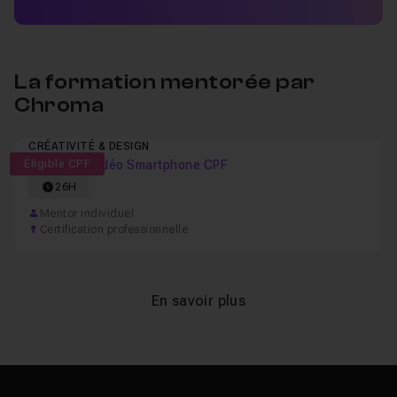
La formation mentorée par
Chroma
CRÉATIVITÉ & DESIGN
Éligible CPF
Formation vidéo Smartphone CPF
26H
Mentor individuel
Certification professionnelle
En savoir plus