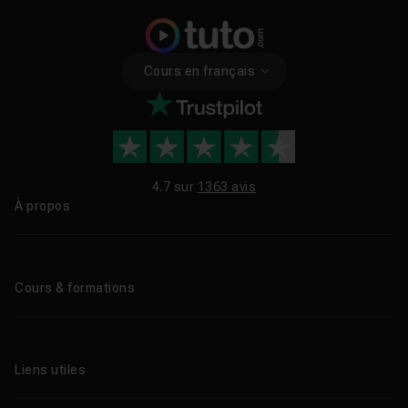
Cours en français
4.7 sur
1363 avis
À propos
Qui sommes-nous ?
Le blog
Cours & formations
Tous les tutos
Formations éligibles CPF
Liens utiles
Formations certifiantes
Formations IA