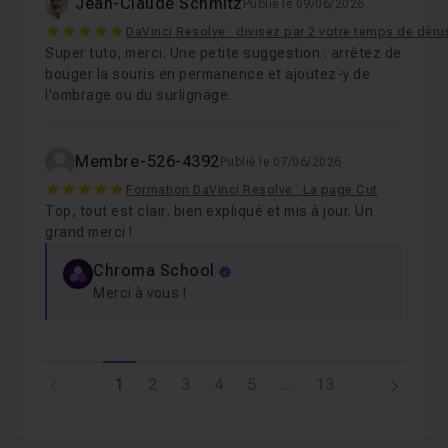
Jean-Claude Schmitz
Publié le 09/06/2026
5
DaVinci Resolve : divisez par 2 votre temps de déru
Super tuto, merci. Une petite suggestion : arrêtez de
bouger la souris en permanence et ajoutez-y de
l'ombrage ou du surlignage.
Membre-526-4392
Publié le 07/06/2026
5
Formation DaVinci Resolve : La page Cut
Top, tout est clair, bien expliqué et mis à jour. Un
grand merci !
Chroma School
Merci à vous !
1
2
3
4
5
...
13