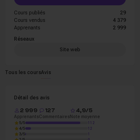
Cours publiés
29
Cours vendus
4 379
Apprenants
2 999
Réseaux
Site web
Tous les cours
Avis
Détail des avis
2 999
127
4,9/5
Apprenants
Commentaires
Note moyenne
5/5
112
4/5
12
3/5
1
2/5
0