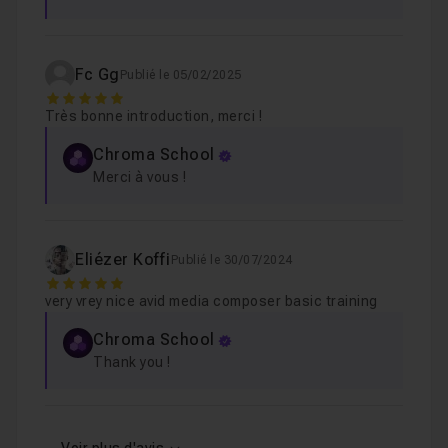
Les bases du son
20m43
Leçon 11
Fc Gg
Publié le 05/02/2025
5
Très bonne introduction, merci !
Quick Transition
10m16
Leçon 12
Chroma School
Merci à vous !
Exporter son montage
10m34
Leçon 13
Eliézer Koffi
Publié le 30/07/2024
5
very vrey nice avid media composer basic training
Chroma School
Thank you !