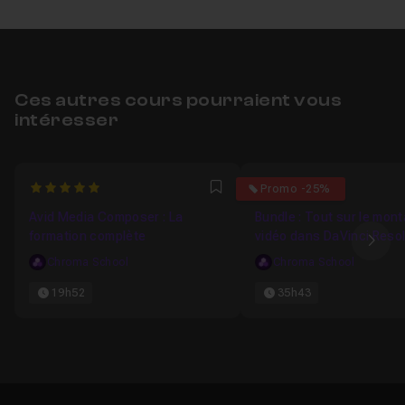
Ces autres cours pourraient vous
intéresser
5
0
Promo -25%
Favori
Avid Media Composer : La
Bundle : Tout sur le mon
formation complète
vidéo dans DaVinci Reso
Ima
Chroma School
Chroma School
19h52
35h43