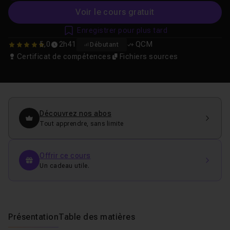
Voir le cours gratuit
Enregistrer pour plus tard
5,0
2h41
QCM
Débutant
5
Certificat de compétences
Fichiers sources
Découvrez nos abos
Tout apprendre, sans limite
Offrir ce cours
Un cadeau utile.
Présentation
Table des matières