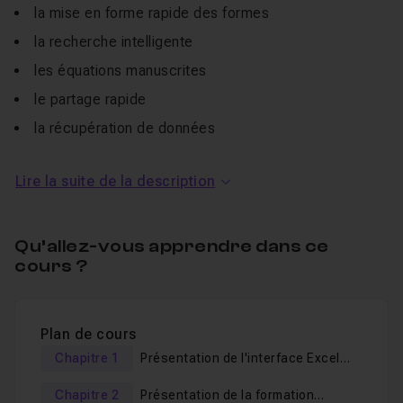
la mise en forme rapide des formes
la recherche intelligente
les équations manuscrites
le partage rapide
la récupération de données
la recherche intelligente
Lire la suite de la description
En téléchargeant cette
vidéo de formation Excel 2016
,
vous avez aussi accès aux fichiers exercices
, à un
Qu’allez-vous apprendre dans ce
QCM de validation des acquis
et à un support de
cours ?
présentation.
Je suis sûr que cette formation vous aidera à être
plus
efficace sur Excel 2016
.
Plan de cours
Chapitre 1
Présentation de l'interface Excel
2016
Chapitre 2
Présentation de la formation