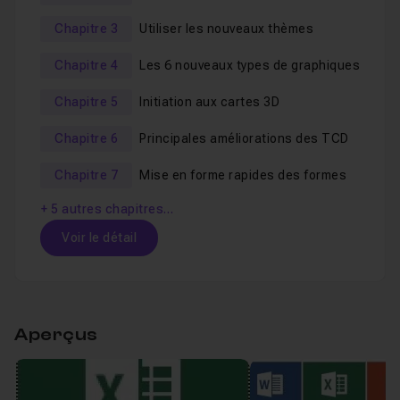
Nouveautés les plus utiles d'Excel
Chapitre 3
Utiliser les nouveaux thèmes
2016
Chapitre 4
Les 6 nouveaux types de graphiques
Chapitre 5
Initiation aux cartes 3D
Chapitre 6
Principales améliorations des TCD
Chapitre 7
Mise en forme rapides des formes
+ 5 autres chapitres…
Voir le détail
Table des matières
Aperçus
Chapitre 1 : Présentation de l'interface Excel 2016
0