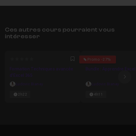
Ces autres cours pourraient vous
intéresser
0
4
Promo -27%
Favori
Formation Techniques avancée
Bundle : Apprendre Exce
d'Excel 365
Ima
Ludovic Bianay
Ludovic Bianay
2h22
4h11