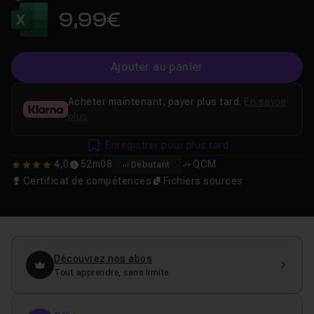
9,99€
Ajouter au panier
Acheter maintenant, payer plus tard.
En savoir
plus
Enregistrer pour plus tard
4,0
52m08
QCM
Débutant
4
Certificat de compétences
Fichiers sources
Découvrez nos abos
Tout apprendre, sans limite