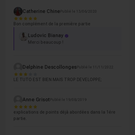
Chapitre 7 : Mise en forme rapides des formes
01m3
Catherine Chine
Publié le 13/06/2020
5
Chapitre 8 : Dites ce que vous voulez faire
01m20
Bon complément de la première partie
Ludovic Bianay
Chapitre 9 : Les équations manuscrites
01m14
Merci beaucoup !
Chapitre 10 : Partager rapidement son classeur
01m
Delphine Descollonges
Publié le 11/11/2022
3
Chapitre 11 : Récupération des données non sauveg
LE TUTO EST BIEN MAIS TROP DEVELOPPE;
Chapitre 12 : Recherche intelligente
Anne Grisot
01m33
Publié le 19/08/2019
5
explications de points déjà abordées dans la 1ére
partie.