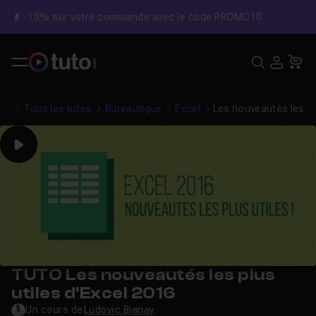
-10% sur votre commande avec le code PROMO10
C
Recher
USE
Pa
Tous les tutos
Bureautique
Excel
Les nouveautés les pl
Play
TUTO Les nouveautés les plus
utiles d'Excel 2016
Un cours de
Ludovic Bianay