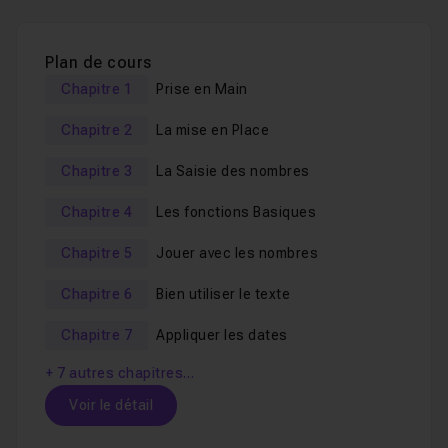
La fonction SI,
Recherches et Matrices,
Plan de cours
Les graphiques,
Chapitre 1
Prise en Main
Les tableaux croisés dynamiques.
Chapitre 2
La mise en Place
Après avec vu cette formation, vous aurez
toutes les
Chapitre 3
La Saisie des nombres
bases
pour être indépendant sur Excel et pouvoir
Chapitre 4
Les fonctions Basiques
analyser et générer vos premiers tableaux.
Chapitre 5
Jouer avec les nombres
Les tableaux croisés dynamiques vous font peut-être
Chapitre 6
Bien utiliser le texte
peur alors que c'est LA SOLUTION pour une meilleure
analyse des données et nous allons voir comment faire,
Chapitre 7
Appliquer les dates
étape par étape.
+ 7 autres chapitres…
Dans le monde d'Excel, il y a les tableaux croisés
Voir le détail
dynamiques et puis il y a tout le reste. Vous pouvez faire
énormément de choses avec les tableaux croisés