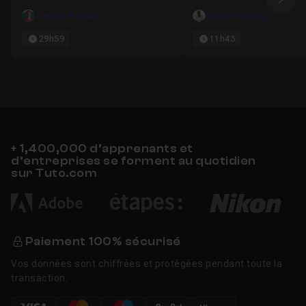
Ima
Tommy Rigault
Ludovic Bianay
Chapitre 13 : Tableaux croisés dynamiques : accés 
29h59
11h43
Chapitre 14 : Comment mieux présenter vos tableaux
+ 1,400,000 d’apprenants et
d’entreprises se forment au quotidien
sur Tuto.com
Paiement 100% sécurisé
Vos données sont chiffrées et protégées pendant toute la
transaction.