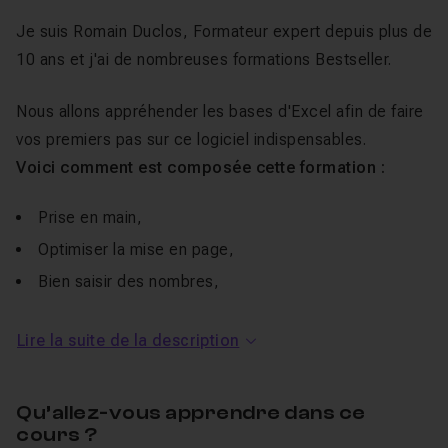
Je suis Romain Duclos, Formateur expert depuis plus de
10 ans et j'ai de nombreuses formations Bestseller.
Nous allons appréhender les bases d'Excel afin de faire
vos premiers pas sur ce logiciel indispensables.
Voici comment est composée cette formation :
Prise en main,
Optimiser la mise en page,
Bien saisir des nombres,
Les fonctions de calcul de bases,
Lire la suite de la description
Jouer avec les nombres,
Bien utiliser le texte,
Appliquer des dates,
Qu’allez-vous apprendre dans ce
cours ?
Formules de calculs,