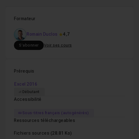
10-annuler-des-saisies.
Leçon 10
Formateur
11-classeurs-et-feuilles.
Leçon 11
12-defi-enonce.
Leçon 12
Romain Duclos
4,7
13-defi-solution.
Leçon 13
S'abonner
Voir ses cours
Chapitre 2 : La mise en Place
30m10
Prérequis
Chapitre 3 : La Saisie des nombres
Excel 2016
17m10
Débutant
Accessibilité
Chapitre 4 : Les fonctions Basiques
11m10
Sous-titres français (autogénérés)
Ressources téléchargeables
Chapitre 5 : Jouer avec les nombres
05m38
Fichiers sources
(28.81 Ko)