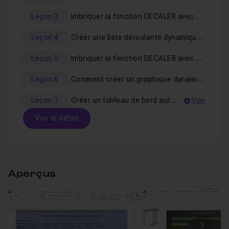
Bonne formation et bonne découverte de la fonction
Leçon 3
Imbriquer la fonction DECALER avec SOMME et NBVAL
DECALER.
Leçon 4
Créer une liste déroulante dynamique avec DECALER et NBVAL
Leçon 5
Imbriquer la fonction DECALER avec MAX, EQUIV et INDEX
Leçon 6
Comment créer un graphique dynamique avec DECALER et NBVAL
Leçon 7
Créer un tableau de bord automatisé avec DECALER
Voir
Voir le détail
Table des matières
Aperçus
Présentation de la formation
59s
Leçon 1
Voir