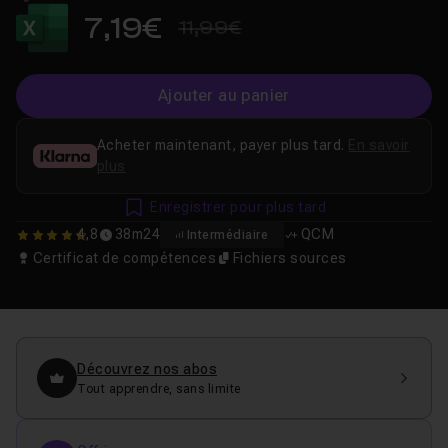
7,19€
11,99€
Ajouter au panier
Acheter maintenant, payer plus tard.
En savoir
plus
Enregistrer pour plus tard
4,8
38m24
QCM
Intermédiaire
4.75
Certificat de compétences
Fichiers sources
Découvrez nos abos
Tout apprendre, sans limite