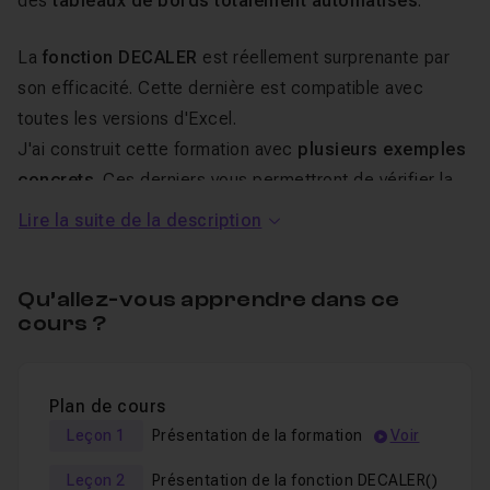
des
tableaux de bords totalement automatisés
.
La
fonction DECALER
est réellement surprenante par
son efficacité. Cette dernière est compatible avec
toutes les versions d'Excel.
J'ai construit cette formation avec
plusieurs exemples
concrets
. Ces derniers vous permettront de vérifier la
puissance de cette fonction.
Lire la suite de la description
A la fin de ce
tuto Excel
, vous serez en mesure
Qu’allez-vous apprendre dans ce
d'
utiliser pleinement la fonction DECALER
et de
cours ?
l'appliquer sur vos projets.
Le tuto est fourni avec les
fichiers de travail
, un
QCM
pour valider vos connaissances ainsi qu'un
salon
Plan de cours
d'entraide
pour soumettre vos questions en cas de
Leçon 1
Présentation de la formation
Voir
blocage dans le cours.
Leçon 2
Présentation de la fonction DECALER()