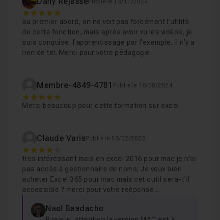
Dany Réjasse
Publié le 13/11/2024
5
au premier abord, on ne voit pas forcément l'utilité
de cette fonction, mais après avoir vu les vidéos, je
suis conquise. l'apprentissage par l'exemple, il n'y a
rien de tel. Merci pour votre pédagogie
Membre-4849-4781
Publié le 16/08/2024
5
Merci beaucoup pour cette formation sur excel
Claude Varis
Publié le 03/02/2023
4
tres intéressant mais en excel 2016 pour mac je n'ai
pas accès à gestionnaire de noms; Je veux bien
acheter Excel 365 pour mac mais cet outil sera-t'il
accessible ? merci pour votre reéponse ...
Nael Baadache
Bonjour, attention la version MAC est à