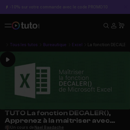
-10% sur votre commande avec le code PROMO10
C
Recher
USE
Pa
Tous les tutos
Bureautique
Excel
La fonction DECALER()
Play
TUTO La fonction DECALER(),
Apprenez à la maitriser avec
d'autres fonctions
Un cours de
Nael Baadache