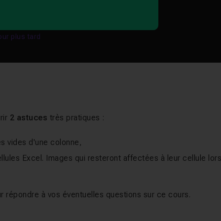
our plus tard
rir
2 astuces
très pratiques :
es vides d'une colonne,
ules Excel. Images qui resteront affectées à leur cellule lor
r répondre à vos éventuelles questions sur ce cours.