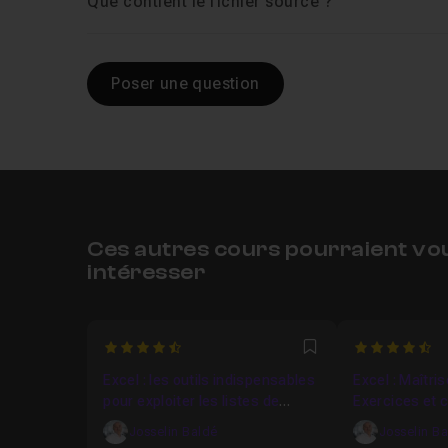
Que contient le fichier source ?
Poser une question
Ces autres cours pourraient vo
intéresser
4.9
4.9375
Favori
Excel : les outils indispensables
Excel : Maîtri
pour exploiter les listes de
Exercices et 
données
Josselin Baldé
Josselin B