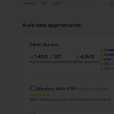
Avis des apprenants
Détail des avis
5/5
4/5
1 420
27
4,9/5
3/5
Apprenants
Commentaires
Note moyenne
2/5
1/5
Membre-4849-4781
Publié le 21/08/2024
5
Merci beaucoup pour cette formation sur excel