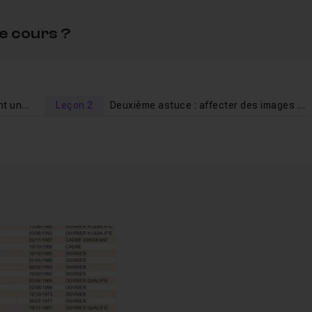
e cours ?
Première astuce : remplir rapidement une colonne avec chaque 1er terme
Leçon 2
Deuxième astuce : affecter des images aux cellules Excel
nt une colonne avec chaque 1er terme
03m31
es aux cellules Excel
04m59