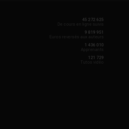
45 272 625
De cours en ligne suivis
9 819 951
Euros reversés aux auteurs
1 436 010
Apprenants
121 729
Tutos vidéo