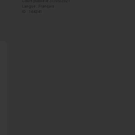
Cours publié le 31/05/2021
Langue : Français
ID : 164241