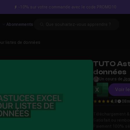
-10% sur votre commande avec le code PROMO10
Search
s
Abonnements
ur listes de données
TUTO Ast
données
Un cours de
Jos
Voir l
4,8
08m
4.8148148148148
Téléchargement & v
Satisfait ou remb
Paiement 100% sé