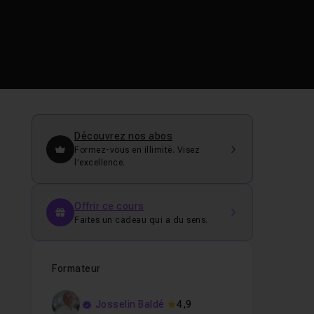
Découvrez nos abos
Formez-vous en illimité. Visez
l’excellence.
Offrir ce cours
Faites un cadeau qui a du sens.
s
Formateur
Josselin Baldé
4,9