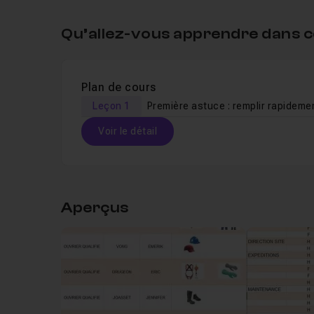
Qu’allez-vous apprendre dans c
Plan de cours
Leçon 1
Voir le détail
Table des matières
Aperçus
Leçon 1
Première astuce : remplir rapideme
Leçon 2
Deuxième astuce : affecter des imag