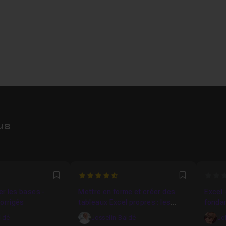
us
4.8666666666667
0
Favori
Favori
ser les bases -
Mettre en forme et créer des
Excel 
corrigés
tableaux Excel propres : les
fondam
bases
Micro
aldé
Josselin Baldé
Jo