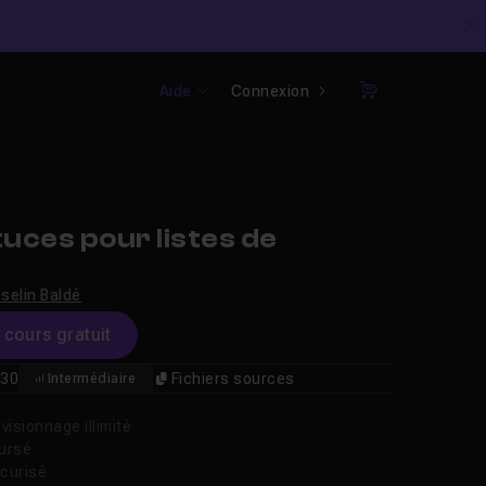
C
Aide
Connexion
Panier
uces pour listes de
selin Baldé
e cours gratuit
30
Fichiers sources
Intermédiaire
isionnage illimité
oursé
curisé