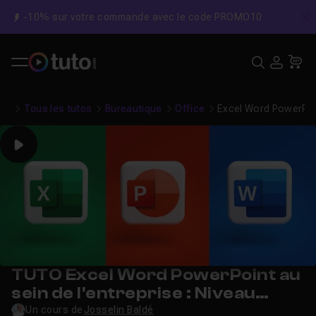
-10% sur votre commande avec le code PROMO10
C
Recher
USE
Pa
Tous les tutos
Bureautique
Office
Excel Word PowerPoint
Play
TUTO Excel Word PowerPoint au
sein de l'entreprise : Niveau
initiation
Un cours de
Josselin Baldé