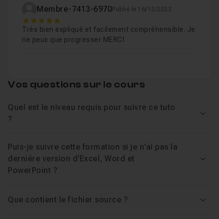
Chapitre 8 : Rédiger un courrier
38m35
Membre-7413-6970
Publié le 16/12/2022
5
Très bien expliqué et facilement compréhensible. Je
Chapitre 9 : Créer un tableau
23m45
ne peux que progresser MERCI
Chapitre 10 : Créer un document avec icônes et cara
Vos questions sur le cours
Chapitre 11 : Préparer un publipostage
25m04
Quel est le niveau requis pour suivre ce tuto
Voir
?
Chapitre 12 : Découvrir PowerPoint
11m15
Puis-je suivre cette formation si je n'ai pas la
dernière version d'Excel, Word et
Voir
Chapitre 13 : Concevoir une présentation
48m36
PowerPoint ?
Chapitre 14 : Appliquer des transitions
Que contient le fichier source ?
07m15
Voir