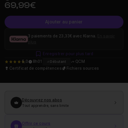
69,99€
Ajouter au panier
3 paiements de 23,33€ avec Klarna.
En savoir
plus
Enregistrer pour plus tard
5,0
8h01
QCM
Débutant
5
Certificat de compétences
Fichiers sources
Découvrez nos abos
Tout apprendre, sans limite
Offrir ce cours