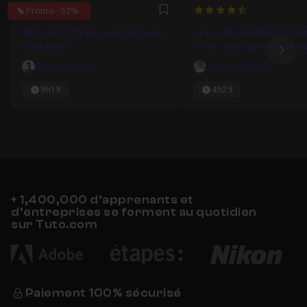
0
4.8571428571429
Promo -32%
Favori
Microsoft Office pour les Super
Les outils supplémentair
Débutants
Word : découvrez tout s
Ima
potentiel !
Romain Duclos
Josselin Baldé
9h18
4h29
+ 1,400,000 d’apprenants et
d’entreprises se forment au quotidien
sur Tuto.com
Paiement 100% sécurisé