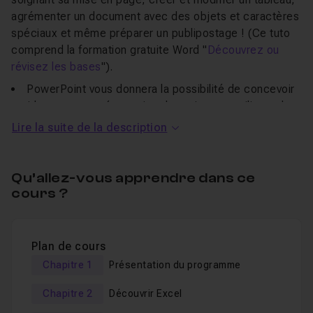
agrémenter un document avec des objets et caractères
spéciaux et même préparer un publipostage ! (Ce tuto
comprend la formation gratuite Word "
Découvrez ou
révisez les bases
").
PowerPoint vous donnera la possibilité de concevoir
rapidement une présentation dynamique en utilisant des
outils performants.
Lire la suite de la description
De nombreux trucs et astuces vous aideront au
Qu’allez-vous apprendre dans ce
quotidien et le langage simple et clair, vous permettront
cours ?
d'aborder ce tuto très sereinement.
Je reste disponible pour répondre à toutes vos
questions dans le
salon d'entraide
.
Plan de cours
Un
QCM
vous permettra de valider vos compétences en
Chapitre 1
Présentation du programme
fin de cours.
Je vous souhaite une excellente formation !
Chapitre 2
Découvrir Excel