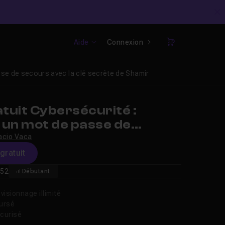
C
Aide
Connexion
Panier
sse de secours avec la clé secrète de Shamir
tuit Cybersécurité :
 un mot de passe de
vec la clé secrète de
acio Vaca
gratuit
52
Débutant
isionnage illimité
oursé
curisé