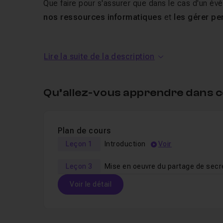
Que faire pour s'assurer que dans le cas d'un é
nos ressources informatiques
et
les gérer pe
Lire la suite de la description
Au programme de ce tuto par
avec la clé secrète de Shamir
Qu’allez-vous apprendre dans c
Dans ce
cours de cybersécurité gratuit
, je vou
technique qui vous permettra de
partager l'acc
Plan de cours
distribuant la responsabilité entre un nombre
Leçon 1
Introduction
Voir
Vous pourrez, par exemple,
partager votre mot
Leçon 3
ni ne puisse le déduire dans sa totalité sans 
Voir le détail
Ainsi, les 5 personnes (ou 4 des 5 ou 3 des 5 ou 
d'accord pour
briser le secret et reconstituer
Table des matières