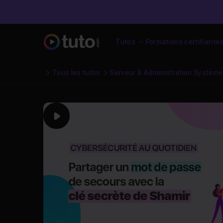
Tutos
Formations certifiante
Tous les tutos
Serveur & Administration Systèm
Play