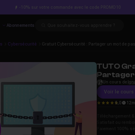
-10% sur votre commande avec le code PROMO10
Search
s
Abonnements
es
Cybersécurité
Gratuit Cybersécurité : Partager un mot de pa
TUTO Gra
Partager
secours a
Un cours de
Ign
Shamir
Voir le cours 
5,0
12m
5
Téléchargement & v
Satisfait ou remb
Paiement 100% sé