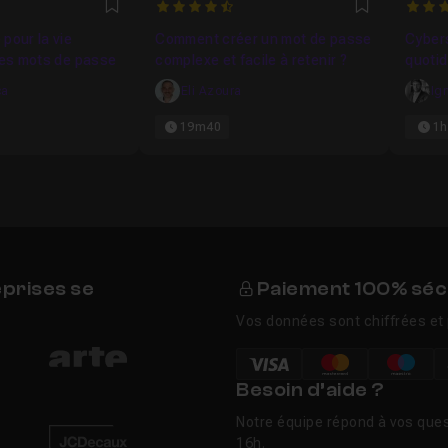
5714
4.8333333333333
5
Favori
Favori
pour la vie
Comment créer un mot de passe
Cybers
 les mots de passe
complexe et facile à retenir ?
quotid
ordin
ca
Eli Azoura
Ig
19m40
1h
eprises se
Paiement 100% séc
Vos données sont chiffrées et 
Besoin d’aide ?
Notre équipe répond à vos ques
16h.