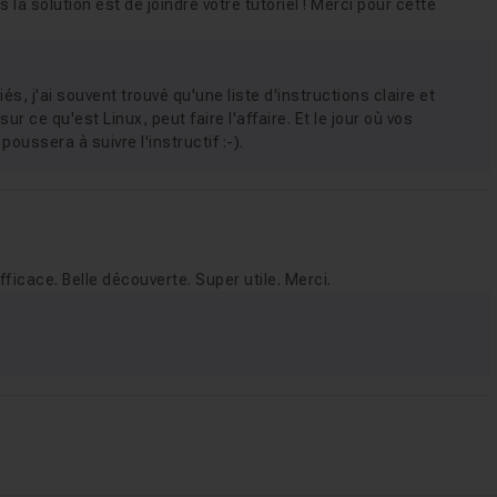
la solution est de joindre votre tutoriel ! Merci pour cette
tiés, j'ai souvent trouvé qu'une liste d'instructions claire et
r ce qu'est Linux, peut faire l'affaire. Et le jour où vos
oussera à suivre l'instructif :-).
ficace. Belle découverte. Super utile. Merci.