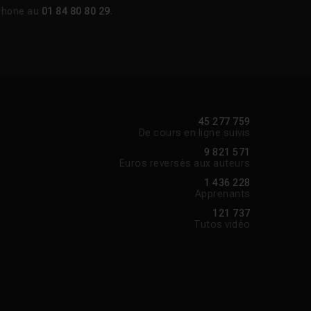
phone au
01 84 80 80 29
.
45 277 759
De cours en ligne suivis
9 821 571
Euros reversés aux auteurs
1 436 228
Apprenants
121 737
Tutos vidéo