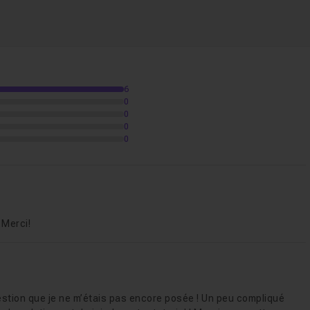
 de Shamir
. Allons-y !
sécurisée
02m15
6
0
0
0
t de Shamir
07m42
0
 Merci!
estion que je ne m’étais pas encore posée ! Un peu compliqué