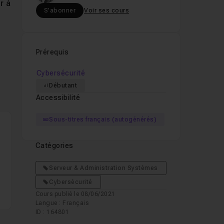
r à
S'abonner
Voir ses cours
Prérequis
Cybersécurité
Débutant
Accessibilité
ne
n
Sous-titres français (autogénérés)
Catégories
sse
Serveur & Administration Systèmes
Cybersécurité
Cours publié le 08/06/2021
Langue : Français
ID : 164801