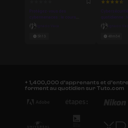
0
4.428571428
Favori
Protégez-vous des
Cybersécurité 
cybermenaces : le cours
quotidienne :
complet
Ignacio Vaca
Ignacio Va
5h13
48m34
+ 1,400,000 d’apprenants et d’entr
forment au quotidien sur Tuto.com