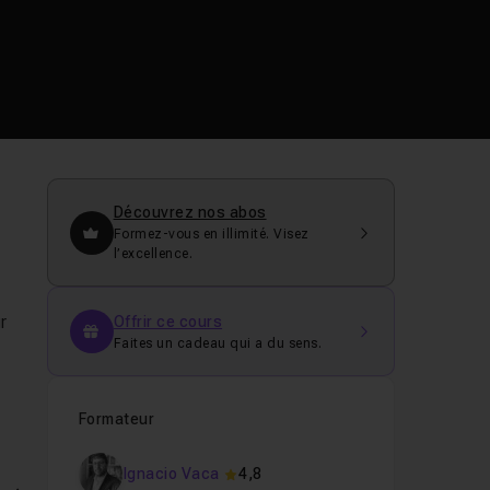
Découvrez nos abos
Formez-vous en illimité. Visez
l’excellence.
r
Offrir ce cours
Faites un cadeau qui a du sens.
Formateur
Ignacio Vaca
4,8