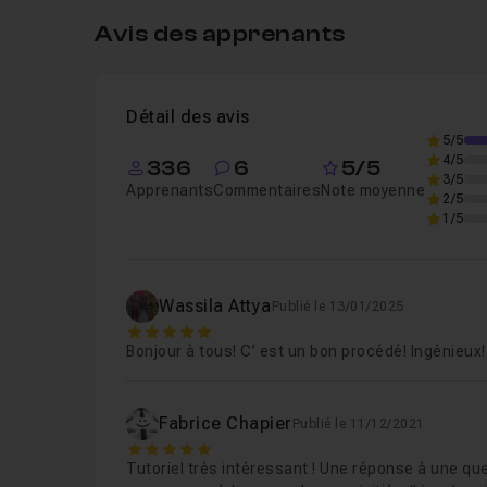
Découvrons ensemble le partage de
clé secrète
Avis des apprenants
Leçon 1
Introduction
02m55
Voir
Détail des avis
Leçon 2
Partager un mot de passe de façon 
5/5
4/5
336
6
5/5
3/5
Apprenants
Commentaires
Note moyenne
2/5
Leçon 3
Mise en oeuvre du partage de secre
1/5
Wassila Attya
Publié le 13/01/2025
5
Bonjour à tous! C’ est un bon procédé! Ingénieux!
Fabrice Chapier
Publié le 11/12/2021
5
Tutoriel très intéressant ! Une réponse à une qu