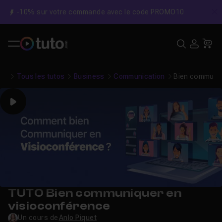
-10% sur votre commande avec le code PROMO10
C
Recher
USE
Pa
Tous les tutos
Business
Communication
Bien communiq
Play
TUTO Bien communiquer en
visioconférence
Un cours de
Anlo Piquet