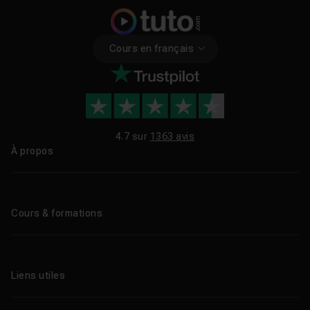
Cours en français
4.7 sur
1363 avis
À propos
Qui sommes-nous ?
Le blog
Cours & formations
Tous les tutos
Formations éligibles CPF
Liens utiles
Formations certifiantes
Formations IA
Entreprises