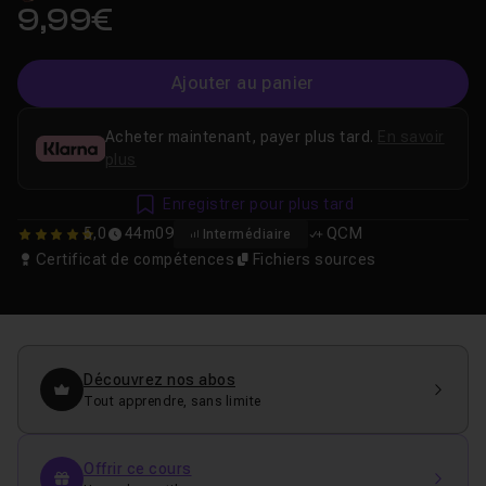
9,99€
Ajouter au panier
Acheter maintenant, payer plus tard.
En savoir
plus
Enregistrer pour plus tard
5,0
44m09
QCM
Intermédiaire
5
Certificat de compétences
Fichiers sources
Découvrez nos abos
Tout apprendre, sans limite
Offrir ce cours