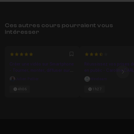
Ces autres cours pourraient vous
intéresser
5
3.6666666666667
Favori
Créer une vidéo sur Smartphone
Réussissez vos prises d
- Tourner, monter, diffuser sur
en public - Caroline CAR
Ima
téléphone IPhone et Android
Julien Pellier
Weelearn
4h06
1h27