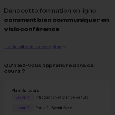
Dans cette formation en ligne
comment bien communiquer en
visioconférence
J'accompagne dans cette transition :
Lire la suite de la description
les managers qui doivent mobiliser leurs équipes à
distance,
Qu’allez-vous apprendre dans ce
cours ?
les passionnés qui ont un bon contact client "en vrai"
mais manquent d'aisance derrière un écran...
ceux qui souhaitent animer une classe virtuelle, un
Plan de cours
rendez-vous commercial, un webinar, une réunion de
travail en ligne (...).
Leçon 1
Introduction et plan de ce tuto
Leçon 2
Partie 1 : Savoir Faire
Dans ce
cours en ligne
, je vous donne
mes astuces