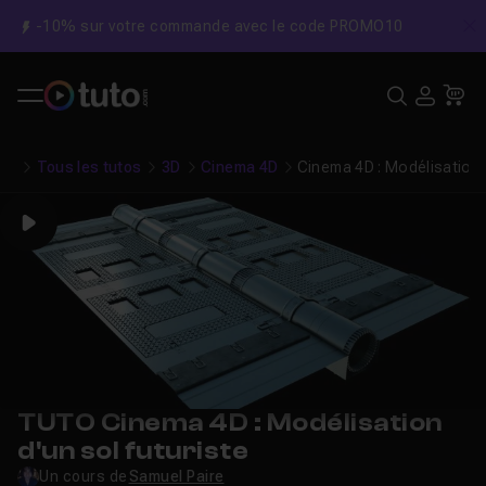
-10% sur votre commande avec le code PROMO10
C
Recher
USE
Pa
Tous les tutos
3D
Cinema 4D
Cinema 4D : Modélisation d
Play
TUTO Cinema 4D : Modélisation
d'un sol futuriste
Un cours de
Samuel Paire