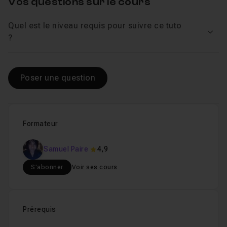
Vos questions sur le cours
Quel est le niveau requis pour suivre ce tuto
Voir
?
Poser une question
Formateur
Samuel Paire
4,9
S'abonner
Voir ses cours
Prérequis