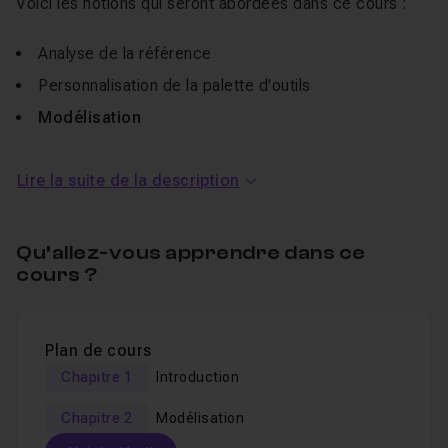
Voici les notions qui seront abordées dans ce cours :
Analyse de la référence
Personnalisation de la palette d'outils
Modélisation
Pour les besoins de ce tutoriel en vidéo,
les outils de
Lire la suite de la description
modélisation
suivant seront utilisés : couteau, extrusion
simple et interne, biseau, glissement, soudure, scission,
Qu’allez-vous apprendre dans ce
fermer le trou polygonale, extrusion contrôlée,
cours ?
répartition et symétrie.
Les fichiers sources vous sont fournis
: un sol
Plan de cours
futuriste avec des matériaux d'octane et un PDF de 147
Chapitre 1
Introduction
images pour vous aidez à modéliser plus rapidement !
Je reste joignable dans le salon d'entraide si vous en
Chapitre 2
Modélisation
avez besoin.