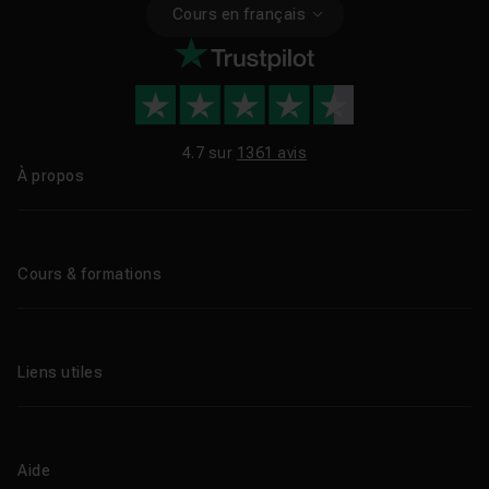
Cours en français
4.7 sur
1361 avis
À propos
Qui sommes-nous ?
Le blog
Cours & formations
Tous les tutos
Formations éligibles CPF
Liens utiles
Formations certifiantes
Formations IA
Entreprises
Tutos gratuits
Abonnement Tuto.com
Aide
Promos
Centres de formation