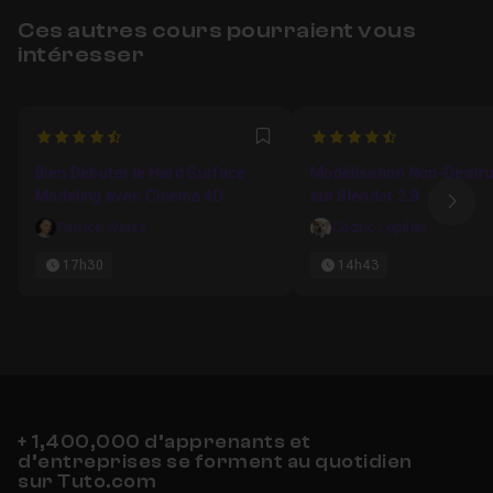
Ces autres cours pourraient vous
intéresser
4.25
4.9
Favori
Bien Débuter le Hard Surface
Modélisation Non-Destru
Modeling avec Cinema 4D
sur Blender 2.8
Ima
Patrice Weisz
Cédric Lepiller
17h30
14h43
+ 1,400,000 d’apprenants et
d’entreprises se forment au quotidien
sur Tuto.com