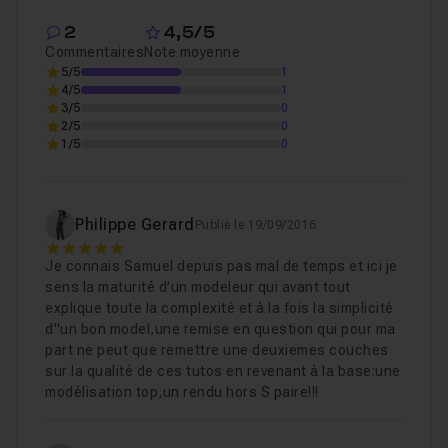
2
4,5/5
Commentaires
Note moyenne
5/5
1
4/5
1
3/5
0
2/5
0
1/5
0
Philippe Gerard
Publié le 19/09/2016
5
Je connais Samuel depuis pas mal de temps et ici je
sens la maturité d'un modeleur qui avant tout
explique toute la complexité et à la fois la simplicité
d"un bon model,une remise en question qui pour ma
part ne peut que remettre une deuxiemes couches
sur la qualité de ces tutos en revenant à la base:une
modélisation top,un rendu hors S paire!!!