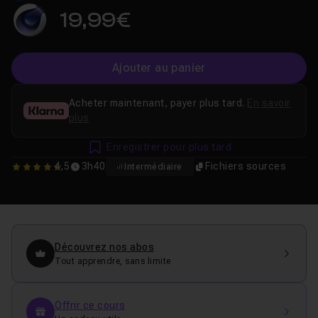
19,99€
Ajouter au panier
Acheter maintenant, payer plus tard.
En savoir
plus
Enregistrer pour plus tard
4,5
3h40
Fichiers sources
Intermédiaire
4.5
Découvrez nos abos
Tout apprendre, sans limite
Offrir ce cours