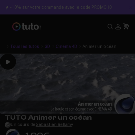
-10% sur votre commande avec le code PROMO10
C
Recher
USE
Pa
Tous les tutos
3D
Cinema 4D
Animer un océan
Play
TUTO Animer un océan
Un cours de
Sébastien Bellamy