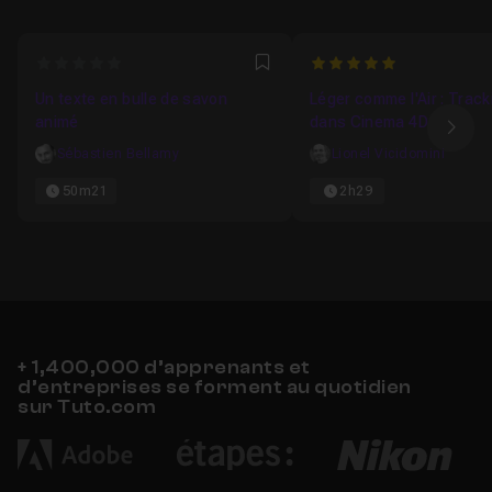
0
5
Favori
Un texte en bulle de savon
Léger comme l'Air : Trac
animé
dans Cinema 4D
Ima
Sébastien Bellamy
Lionel Vicidomini
50m21
2h29
+ 1,400,000 d’apprenants et
d’entreprises se forment au quotidien
sur Tuto.com