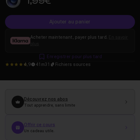
1,99€
Ajouter au panier
Acheter maintenant, payer plus tard.
En savoir
plus
Enregistrer pour plus tard
4,9
41m31
Fichiers sources
4.8571428571429
Découvrez nos abos
Tout apprendre, sans limite
Offrir ce cours
Un cadeau utile.