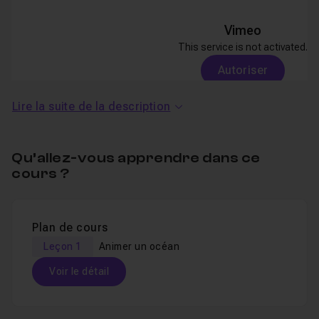
Vimeo
This service is not activated.
Autoriser
Lire la suite de la description
Qu’allez-vous apprendre dans ce
cours ?
Au sommaire :
Plan de cours
un mot sur le déformateur déplaceur
Leçon 1
Animer un océan
installation du plugin
Voir le détail
description du plugin
Table des matières
modélisation de la surface de l'eau