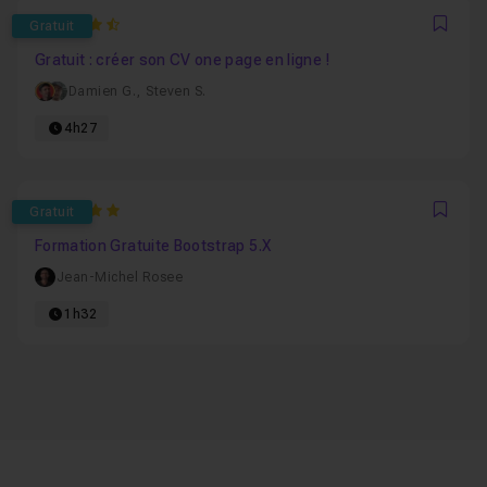
4.7073170731707
Gratuit
Favo
Gratuit : créer son CV one page en ligne !
Damien G.
,
Steven S.
4h27
5
Gratuit
Favo
Formation Gratuite Bootstrap 5.X
Jean-Michel Rosee
1h32