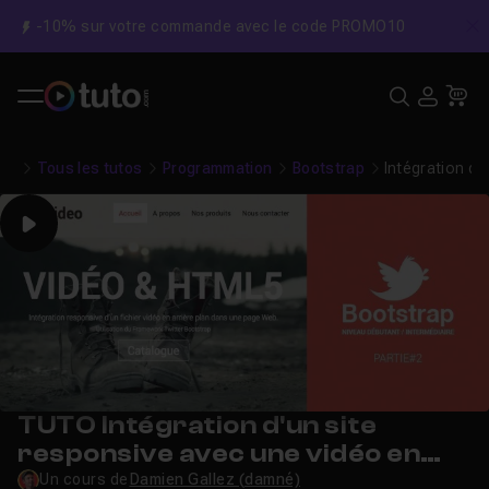
-10% sur votre commande avec le code PROMO10
C
Recher
USE
Pa
Tous les tutos
Programmation
Bootstrap
Intégration d'
Play
TUTO Intégration d'un site
responsive avec une vidéo en
arrière plan
Un cours de
Damien Gallez (damné)