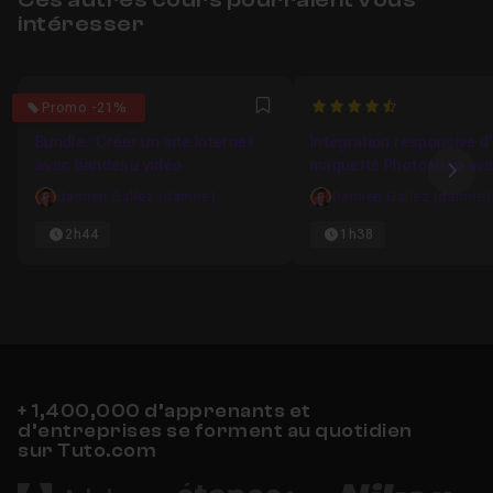
intéresser
4.7
4.925
Promo -21%
Favori
Bundle : Créer un site Internet
Intégration responsive d
avec bandeau vidéo
maquette Photoshop av
Ima
Bootstrap
Damien Gallez (damné)
Damien Gallez (damné)
2h44
1h38
+ 1,400,000 d’apprenants et
d’entreprises se forment au quotidien
sur Tuto.com