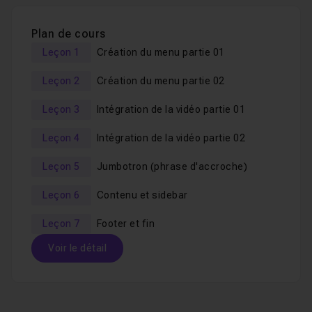
Intégrer une
vidéo en arrière plan
.
Intégrer une vidéo Youtube en arrière plan
.
Plan de cours
Intégrer une phrase d'accroche.
Leçon 1
Création du menu partie 01
Intégrer le contenu d'un site produits.
Leçon 2
Création du menu partie 02
Intégrer une sidebar.
Leçon 3
Intégration de la vidéo partie 01
Utiliser la likebox de
Facebook
et le fil d'actualité et
Twitter
.
Leçon 4
Intégration de la vidéo partie 02
Intégrer un footer.
Leçon 5
Jumbotron (phrase d'accroche)
Rendre le site responsive écrans, tablettes et
Leçon 6
Contenu et sidebar
mobiles
Leçon 7
Footer et fin
Pour plus d'informations concernant ce cours, je vous
Voir le détail
invite à visionner l'extrait vidéo.
Bon tuto !
Table des matières