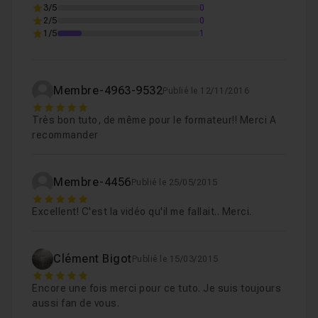
3/5
Footer et fin
07m13
0
Leçon 7
2/5
0
1/5
1
Membre-4963-9532
Publié le 12/11/2016
5
Très bon tuto, de même pour le formateur!! Merci A
recommander
Membre-4456
Publié le 25/05/2015
5
Excellent! C'est la vidéo qu'il me fallait.. Merci.
Clément Bigot
Publié le 15/03/2015
5
Encore une fois merci pour ce tuto. Je suis toujours
aussi fan de vous.