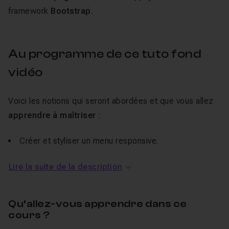
framework
Bootstrap
.
Au programme de ce tuto fond
vidéo
Voici les notions qui seront abordées et que vous allez
apprendre à maîtriser
:
Créer et styliser un menu responsive.
Encoder
et
compresser
un fichier vidéo HD
Lire la suite de la description
l'afficher sur une page web.
Utiliser la
balise HTML5 video
.
Utiliser la balise source.
Qu’allez-vous apprendre dans ce
cours ?
Rendre une
vidéo responsive
.