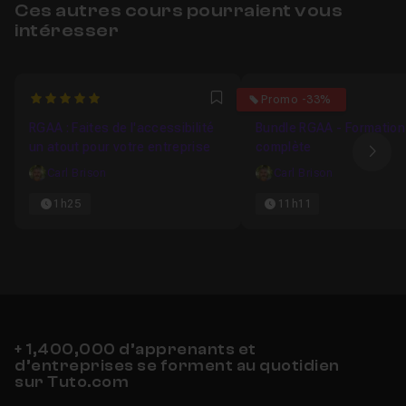
Ces autres cours pourraient vous
intéresser
5
4.5
Promo -33%
Favori
RGAA : Faites de l'accessibilité
Bundle RGAA - Formation
un atout pour votre entreprise
complète
Ima
Carl Brison
Carl Brison
1h25
11h11
+ 1,400,000 d’apprenants et
d’entreprises se forment au quotidien
sur Tuto.com