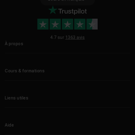
4.7 sur
1363 avis
À propos
Qui sommes-nous ?
Le blog
Cours & formations
Tous les tutos
Formations éligibles CPF
Liens utiles
Formations certifiantes
Formations IA
Entreprises
Tutos gratuits
Abonnement Tuto.com
Aide
Promos
Centres de formation