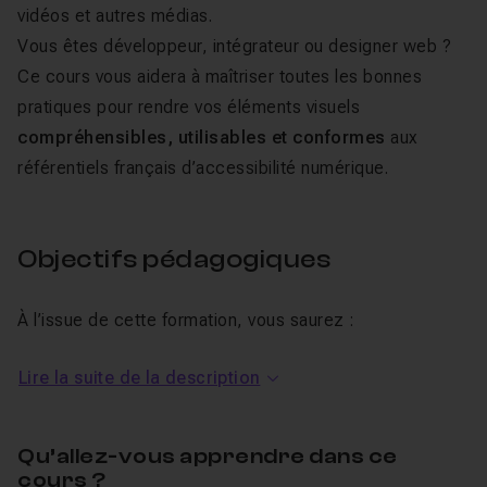
vidéos et autres médias.
Vous êtes développeur, intégrateur ou designer web ?
Ce cours vous aidera à maîtriser toutes les bonnes
pratiques pour rendre vos éléments visuels
compréhensibles, utilisables et conformes
aux
référentiels français d’accessibilité numérique.
Objectifs pédagogiques
À l’issue de cette formation, vous saurez :
Identifier les types d’images (informative, décorative,
Lire la suite de la description
porteuse de texte, fonctionnelle, etc.)
Fournir des
alternatives textuelles adaptées
à
Qu’allez-vous apprendre dans ce
chaque cas
cours ?