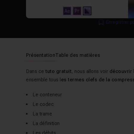
Enregistrer p
Présentation
Table des matières
Dans ce
tuto gratuit
, nous allons voir
découvrir 
ensemble tous l
es termes clefs de la compres
Le conteneur
Le codec
La trame
La définition
Les débits