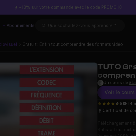
-10% sur votre commande avec le code PROMO10
Search
s
Abonnements
diovisuel
Gratuit : Enfin tout comprendre des formats vidéo
TUTO Grat
comprend
Un cours de
Sta
Voir le cours 
4,8
14m
4.8371212121212
Certificat de 
Téléchargement & v
Satisfait ou remb