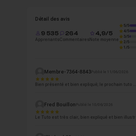
Leçon 1
Tout comprendre sur les formats vi
Détail des avis
5/5
4/5
9 535
264
4,9/5
3/5
Apprenants
Commentaires
Note moyenne
2/5
1/5
Membre-7364-8843
Publié le 11/06/2026
5
Bien présenté et bien expliqué; le prochain tuto .
Fred Bouillon
Publié le 10/06/2026
5
Le Tuto est très clair, bien expliqué et bien illus