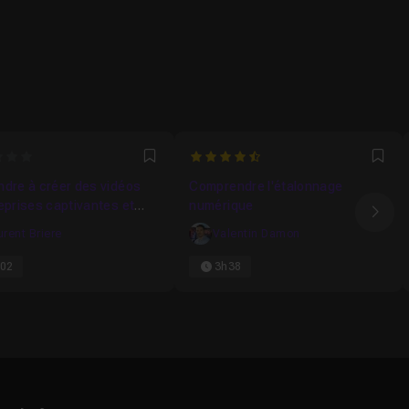
4.4615384615385
Favori
Fav
dre à créer des vidéos
Comprendre l'étalonnage
eprises captivantes et
numérique
Ima
sionnelles
urent Briere
Valentin Damon
02
3h38