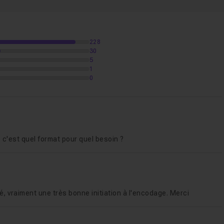
déos
14m52
228
30
5
1
0
.. c'est quel format pour quel besoin ?
tré, vraiment une très bonne initiation à l'encodage. Merci