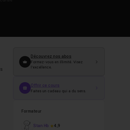
curisé
Découvrez nos abos
Formez-vous en illimité. Visez
l’excellence.
ns
Offrir ce cours
Faites un cadeau qui a du sens.
Formateur
Stan Hb
4,9