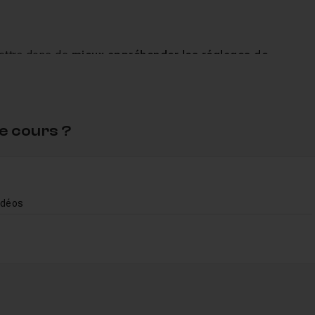
mettra donc de
mieux appréhender les réglages de
déos favoris (
After Effects
,
Premiere
Pro, Premiere Elements
e cours ?
idéos