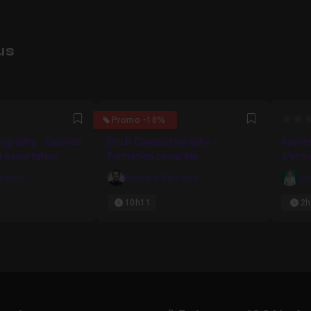
us
4.7777777777778
0
Promo -18%
Favori
Favori
ography - Episode
DSLR Cinematography -
Appren
t exportation
Formation complète
d'entr
profes
rtrand
Bernard Bertrand
La
10h11
2h