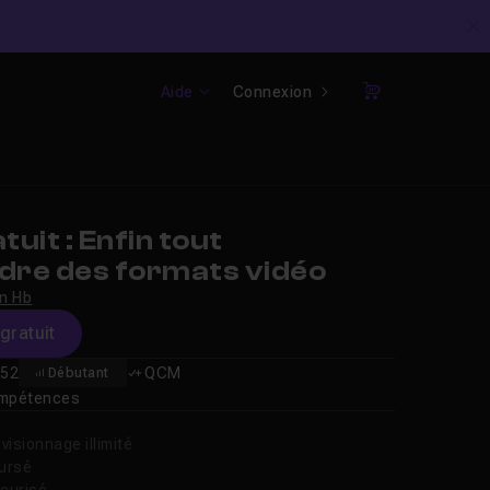
C
Aide
Connexion
Panier
uit : Enfin tout
re des formats vidéo
n Hb
gratuit
52
QCM
Débutant
compétences
isionnage illimité
oursé