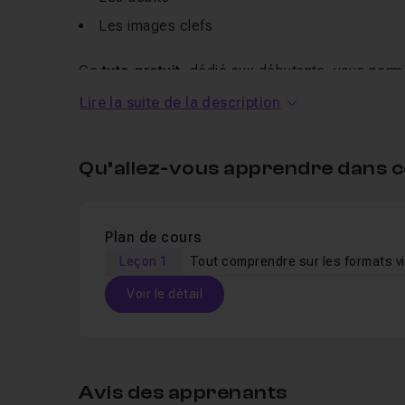
Les images clefs
Ce
tuto gratuit
, dédié aux débutants, vous per
compression et d'encodage
de vos logiciels vi
Lire la suite de la description
Final Cut Pro
, Adobe Media Encoder...).
Qu’allez-vous apprendre dans c
Plan de cours
Leçon 1
Tout comprendre sur les formats v
Voir le détail
Table des matières
Avis des apprenants