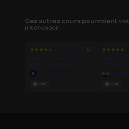
Ces autres cours pourraient vo
intéresser
4.9
5
Favori
Comprendre la vidéo : Les
DSLR Cinemat
différents composants
06 : Formats e
techniques de la vidéo
Chroma School
Bernard Be
numérique
1h09
1h30