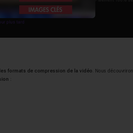
Paiement 100% sé
our plus tard
les formats de compression de la vidéo
. Nous découvriro
sion
: