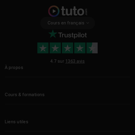
Cours en français
4.7 sur
1363 avis
À propos
Qui sommes-nous ?
Le blog
Cours & formations
Tous les tutos
Formations éligibles CPF
Liens utiles
Formations certifiantes
Formations IA
Entreprises