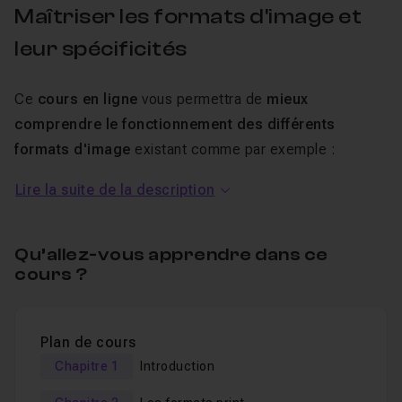
Maîtriser les formats d'image et
leur spécificités
Ce
cours en ligne
vous permettra de
mieux
comprendre le fonctionnement des différents
formats d'image
existant comme par exemple :
Lire la suite de la description
Le JPG,
Le PNG,
Le TIFF,
Qu’allez-vous apprendre dans ce
cours ?
Le PSD,
Mais également quelques formats d'images animées
utilisés en vidéo (comme le MP4 ou le MOV).
Plan de cours
Chapitre 1
Introduction
Un
QCM
vous permettra de valider vos connaissances
en fin d'atelier.