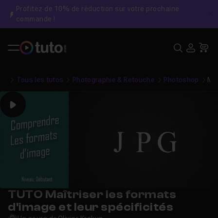
Profitez de 10% de réduction sur votre prochaine
C
commande !
Recher
USE
Pa
Tous les tutos
Photographie & Retouche
Photoshop
Maî
Play
TUTO Maîtriser les formats
d'image et leur spécificités