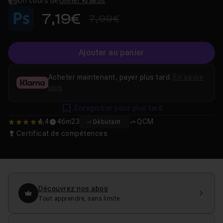
Un cours de
Olivier Krakus
7,19€
7,99€
Ajouter au panier
Acheter maintenant, payer plus tard.
En savoir
plus
Enregistrer pour plus tard
4,4
46m23
QCM
Débutant
4.4
Certificat de compétences
Découvrez nos abos
Tout apprendre, sans limite