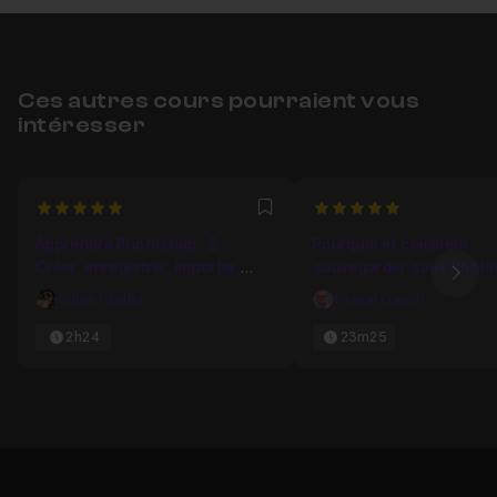
Ces autres cours pourraient vous
intéresser
5
5
Favori
Apprendre Photoshop : 2 -
Pourquoi et comment
Créer, enregistrer, importer,
sauvegarder sous Phot
Ima
exporter
Gilles Pfeiffer
Pascal Gauch
2h24
23m25