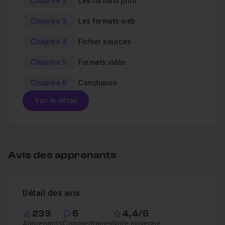
Chapitre 2
Les formats print
Je reste à votre disposition en Entraide pour toutes
Chapitre 3
Les formats web
questions ou demandes de tutoriels additionnels sur le
sujet.
Chapitre 4
Fichier sources
Chapitre 5
Formats vidéo
Pour en apprendre plus sur la pratique des logiciels de
PAO, découvrez
la formation complète sur la PAO et les
Chapitre 6
Conclusion
outils Adobe
.
Voir le détail
Table des matières
Avis des apprenants
Chapitre 1 : Introduction
03m28
Détail des avis
Leçon 1
Introduction
Voir
233
5
4,4/5
Leçon 2
Avant-propos
Voir
Apprenants
Commentaires
Note moyenne