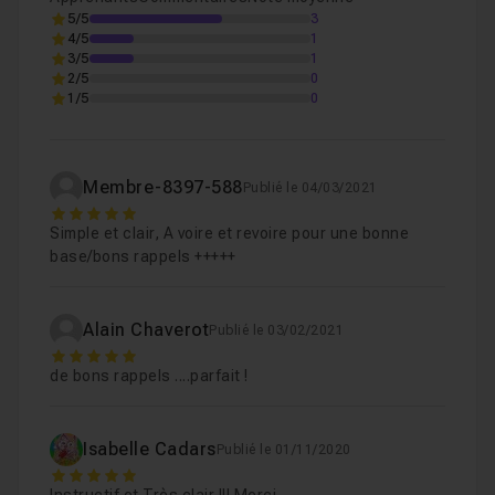
5/5
3
4/5
1
3/5
1
Chapitre 2 : Les formats print
15m48
2/5
0
1/5
0
Chapitre 3 : Les formats web
12m39
Membre-8397-588
Publié le 04/03/2021
Chapitre 4 : Fichier sources
08m53
5
Simple et clair, A voire et revoire pour une bonne
base/bons rappels +++++
Chapitre 5 : Formats vidéo
04m47
Alain Chaverot
Publié le 03/02/2021
Chapitre 6 : Conclusion
48s
5
de bons rappels ....parfait !
Isabelle Cadars
Publié le 01/11/2020
5