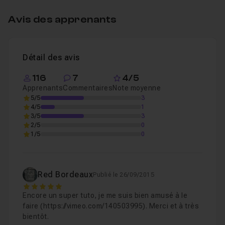
Bon courage à tous !
Création de nos différents plans
09m07
Leçon 4
Avis des apprenants
Suite et fin de l'ensemble de notre animation
Leçon 5
Détail des avis
116
7
4/5
Apprenants
Commentaires
Note moyenne
5/5
3
4/5
1
3/5
3
2/5
0
1/5
0
Red Bordeaux
Publié le 26/09/2015
5
Encore un super tuto, je me suis bien amusé à le
faire (https://vimeo.com/140503995). Merci et à très
bientôt.