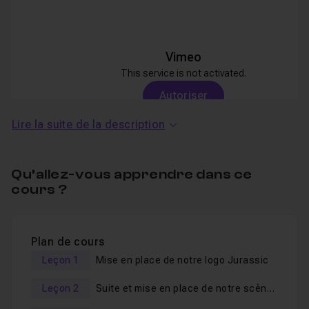
Vimeo
This service is not activated.
Autoriser
Lire la suite de la description
Qu’allez-vous apprendre dans ce
cours ?
Ce
tuto
complet sur la création d'un
logo
dans
After
Effects
sera l'occasion de découvrir de nombreuses
notions :
Plan de cours
Leçon 1
Mise en place de notre logo Jurassic
Utiliser le plugin Element 3D
.
Leçon 2
Suite et mise en place de notre scène dans After Effects
Utiliser le tracé automatique à partir d'un fichier