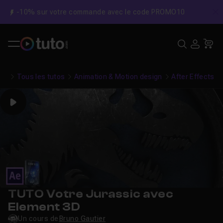
-10% sur votre commande avec le code PROMO10
C
Recher
USE
Pa
Tous les tutos
Animation & Motion design
After Effects
Play
TUTO Votre Jurassic avec
Element 3D
Un cours de
Bruno Gautier