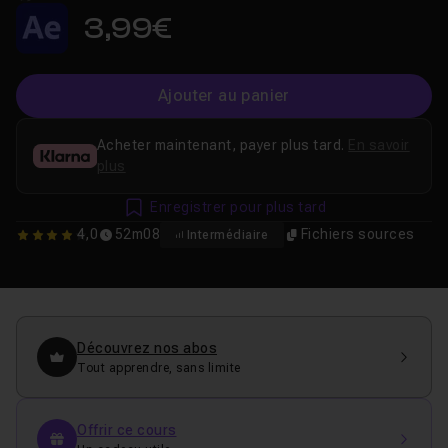
3,99€
Ajouter au panier
Acheter maintenant, payer plus tard.
En savoir
plus
Enregistrer pour plus tard
4,0
52m08
Fichiers sources
Intermédiaire
4
Découvrez nos abos
Tout apprendre, sans limite
Offrir ce cours