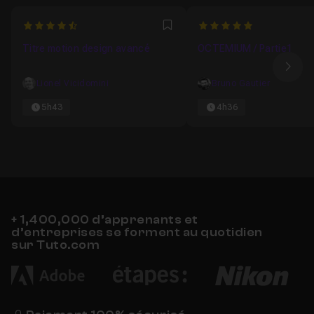
4.9375
5
Favori
Titre motion design avancé
OCTEMIUM / Partie1
Ima
Lionel Vicidomini
Bruno Gautier
5h43
4h36
+ 1,400,000 d’apprenants et
d’entreprises se forment au quotidien
sur Tuto.com