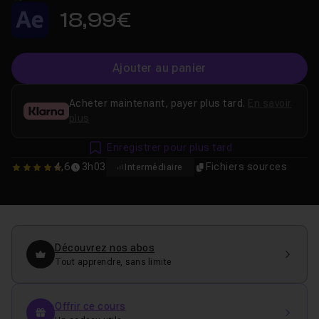
18,99€
Ajouter au panier
Acheter maintenant, payer plus tard.
En savoir
plus
Enregistrer pour plus tard
4,6
3h03
Fichiers sources
Intermédiaire
4.625
Découvrez nos abos
Tout apprendre, sans limite
Offrir ce cours