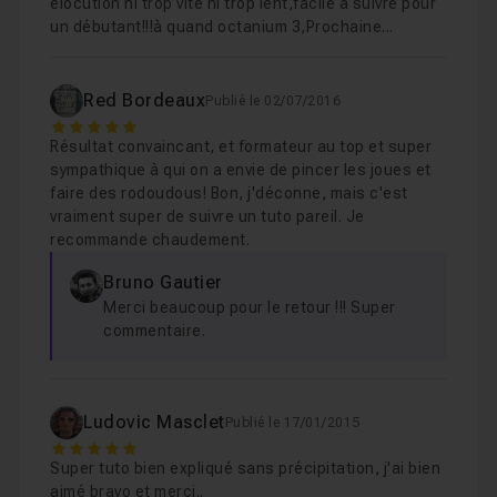
élocution ni trop vite ni trop lent,facile à suivre pour
fournis.
Chapitre 5 : Titre 3 : World Mutation
21m53
un débutant!!!à quand octanium 3,Prochaine...
N'hésitez pas à me contacter si vous avez des
questions.
Chapitre 6 : Finishing et vérification avant export dan
Bon courage à tous !
Red Bordeaux
Publié le 02/07/2016
5
Résultat convaincant, et formateur au top et super
sympathique à qui on a envie de pincer les joues et
faire des rodoudous! Bon, j'déconne, mais c'est
vraiment super de suivre un tuto pareil. Je
recommande chaudement.
Bruno Gautier
Merci beaucoup pour le retour !!! Super
commentaire.
Ludovic Masclet
Publié le 17/01/2015
5
Super tuto bien expliqué sans précipitation, j'ai bien
aimé bravo et merci..