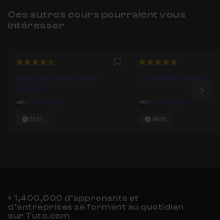
Ces autres cours pourraient vous
intéresser
4.75
5
Favori
Créer votre scène d'avion
OCTEMIUM / Partie1
réaliste !
Ima
Bruno Gautier
Bruno Gautier
1h21
4h36
+ 1,400,000 d’apprenants et
d’entreprises se forment au quotidien
sur Tuto.com