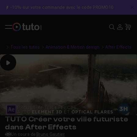
-10% sur votre commande avec le code PROMO10
C
Recher
USE
Pa
Tous les tutos
Animation & Motion design
After Effects
Play
TUTO Créer votre ville futuriste
dans After Effects
Un cours de
Bruno Gautier