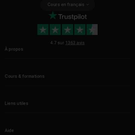
Cours en français
4.7 sur
1363 avis
À propos
Qui sommes-nous ?
Le blog
Cours & formations
Tous les tutos
Formations éligibles CPF
Liens utiles
Formations certifiantes
Formations IA
Entreprises
Tutos gratuits
Abonnement Tuto.com
Aide
Promos
Centres de formation