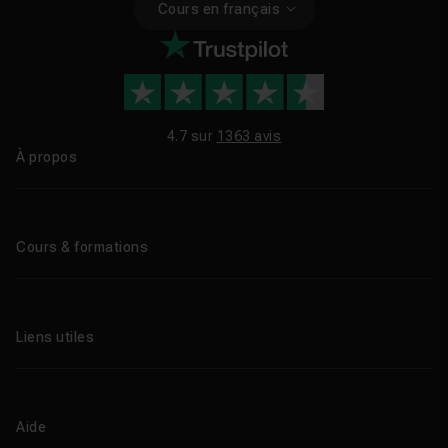
Cours en français
4.7 sur
1363 avis
À propos
Qui sommes-nous ?
Le blog
Cours & formations
Tous les tutos
Formations éligibles CPF
Liens utiles
Formations certifiantes
Formations IA
Entreprises
Tutos gratuits
Abonnement Tuto.com
Aide
Promos
Centres de formation