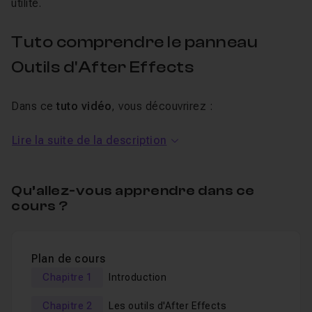
utilité.
Tuto comprendre le panneau
Outils d'After Effects
Dans ce
tuto vidéo
, vous découvrirez :
Lire la suite de la description
Les outils de sélection d'After Effects
Les outils de rotoscopie
Les masques
Qu’allez-vous apprendre dans ce
cours ?
Les outils de texte
L'espace 3D
....
Plan de cours
Chapitre 1
Introduction
Je reste à votre disposition en
entraide
pour toutes
questions, remarques ou besoin en vidéo
Chapitre 2
Les outils d'After Effects