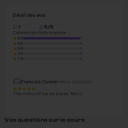
Détail des avis
1
5/5
Commentaire
Note moyenne
5/5
1
4/5
0
3/5
0
2/5
0
1/5
0
Francois Comte
Publié le 25/02/2024
5
Très instructif sur les bases. Merci!
Vos questions sur le cours