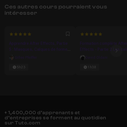
Ces autres cours pourraient vous
intéresser
5
5
Favori
Apprendre After Effects, Partie
Formation complète Afte
5 : Masques, Calques de forme,
Effects - Partie 2 Les ca
Ima
Incrustations
les outils
Gilles Pfeiffer
David Oldani
5h23
1h38
+ 1,400,000 d’apprenants et
d’entreprises se forment au quotidien
sur Tuto.com