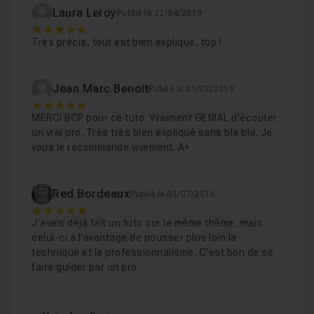
Laura Leroy
Publié le 22/04/2019
8 Animation ( After Effects )
27m14
5
Leçon 8
Très précis, tout est bien expliqué, top !
9 Lumières et ombres ( After Effects )
09m
Leçon 9
Jean Marc Benoit
Publié le 01/02/2019
5
MERCI BCP pour ce tuto. Vraiment GENIAL d'écouter
10 Finalisation de l'animation ( After Effects )
Leçon 10
un vrai pro. Très très bien expliqué sans bla bla. Je
vous le recommande vivement. A+
Red Bordeaux
Publié le 01/07/2016
5
J'avais déjà fait un tuto sur le même thème, mais
celui-ci a l'avantage de pousser plus loin la
technique et le professionnalisme. C'est bon de se
faire guider par un pro.