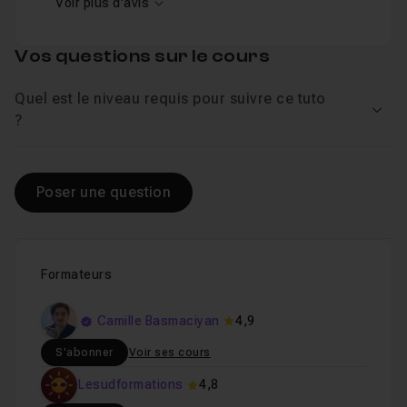
Voir plus d'avis
Vos questions sur le cours
Quel est le niveau requis pour suivre ce tuto
Voir
?
Poser une question
Formateurs
Camille Basmaciyan
4,9
S'abonner
Voir ses cours
Lesudformations
4,8