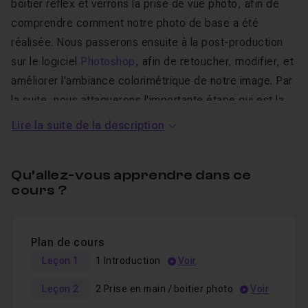
boitier reflex et verrons la prise de vue photo, afin de
comprendre comment notre photo de base a été
réalisée. Nous passerons ensuite à la post-production
sur le logiciel
Photoshop
, afin de retoucher, modifier, et
améliorer l'ambiance colorimétrique de notre image. Par
la suite, nous attaquerons l'importante étape qui est la
décomposition des plans par points de fuites
, afin
Lire la suite de la description
de séparer notre photo plate, en plusieurs images.
Qu’allez-vous apprendre dans ce
Nous basculerons dans le logiciel
After Effects
afin de
cours ?
ré-emboiter et reconstituer cette photo 2D en un
espace 3D sur un principe de pliage de vues. Laissons
place à notre imagination, nous pouvons maintenant
Plan de cours
animer et
nous déplacer dans cette environnement
Leçon 1
1 Introduction
Voir
de photo 3D !
Déplacement de caméras, pose de
lumières, intégration d'éléments animés ...
Leçon 2
2 Prise en main / boitier photo
Voir