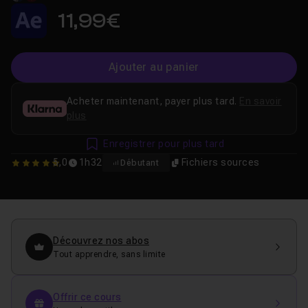
11,99€
Ajouter au panier
Acheter maintenant, payer plus tard.
En savoir
plus
Enregistrer pour plus tard
5,0
1h32
Fichiers sources
Débutant
5
Découvrez nos abos
Tout apprendre, sans limite
Offrir ce cours