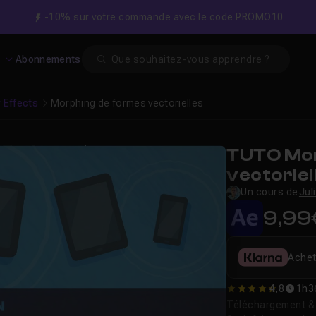
-10% sur votre commande avec le code PROMO10
Search
s
Abonnements
r Effects
Morphing de formes vectorielles
TUTO Mor
vectoriel
Un cours de
Jul
9,99
Achet
4,8
1h3
4.75
Téléchargement & v