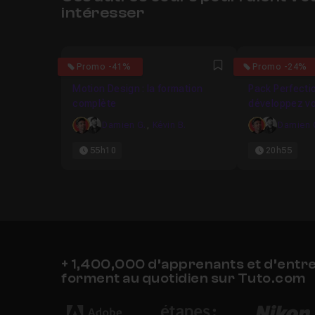
intéresser
4.746835443038
5
Promo -41%
Promo -24%
Favori
Motion Design : la formation
Pack Perfecti
complète
développez v
en Motion Des
Damien G.
,
Kévin B.
Damien 
55h10
20h55
+ 1,400,000 d’apprenants et d’entr
forment au quotidien sur Tuto.com