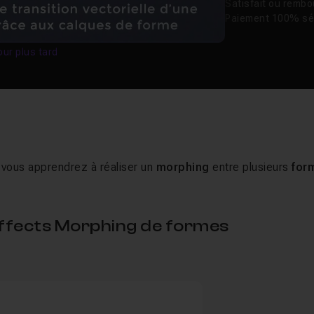
Satisfait ou remb
Paiement 100% sé
our plus tard
 vous apprendrez à réaliser un
morphing
entre plusieurs
for
 Effects Morphing de formes