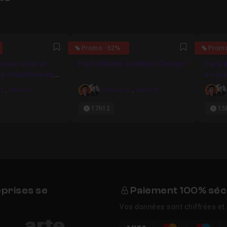
4.7222222222222
5
Promo -32%
Prom
Favori
Favori
onnez-vous et
Pack débuter en Motion Design !
Pack d
os compétences
en gra
ign
Desig
G.
,
Kévin B.
Damien G.
,
Kévin B.
17h12
13
eprises se
Paiement 100% séc
Vos données sont chiffrées et 