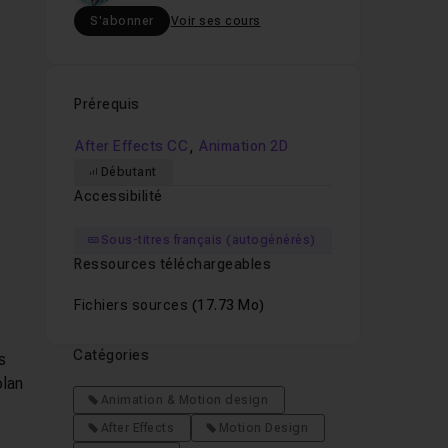
S'abonner
Voir ses cours
Prérequis
,
After Effects CC
Animation 2D
Débutant
Accessibilité
Sous-titres français (autogénérés)
Ressources téléchargeables
Fichiers sources
(17.73 Mo)
Catégories
s
plan
Animation & Motion design
After Effects
Motion Design