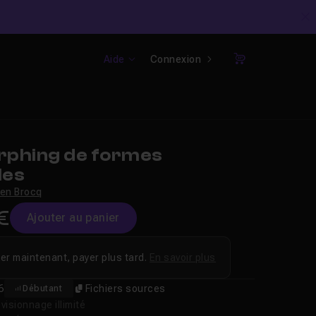
C
Aide
Connexion
Panier
phing de formes
les
ien Brocq
€
Ajouter au panier
er maintenant, payer plus tard.
En savoir plus
6
Fichiers sources
Débutant
isionnage illimité