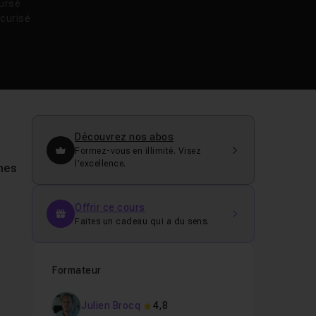
oursé
curisé
Découvrez nos abos
Formez-vous en illimité. Visez
l’excellence.
mes
Offrir ce cours
Faites un cadeau qui a du sens.
Formateur
Julien Brocq
4,8