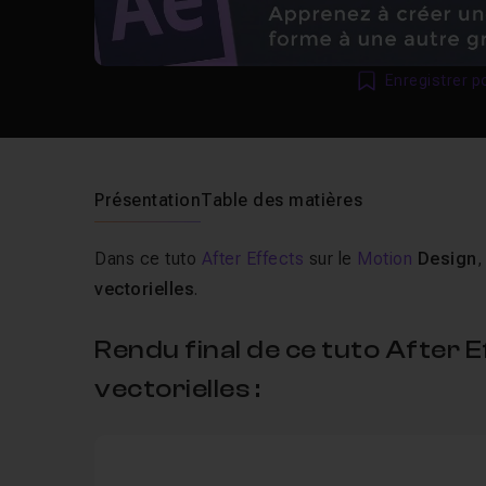
Enregistrer p
Présentation
Table des matières
Dans ce tuto
After Effects
sur le
Motion
Design
,
vectorielles
.
Rendu final de ce tuto After
vectorielles :