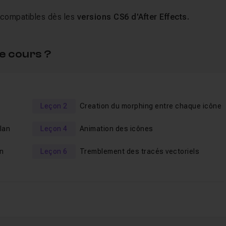
t compatibles dès les
versions CS6 d'After Effects.
e cours ?
Leçon 2
Creation du morphing entre chaque icône
lan
Leçon 4
Animation des icônes
an
Leçon 6
Tremblement des tracés vectoriels