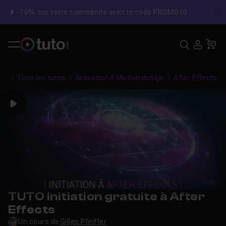
-10% sur votre commande avec le code PROMO10
C
Recher
USE
Pa
Tous les tutos
Animation & Motion design
After Effects
Play
TUTO Initiation gratuite à After
Effects
Un cours de
Gilles Pfeiffer