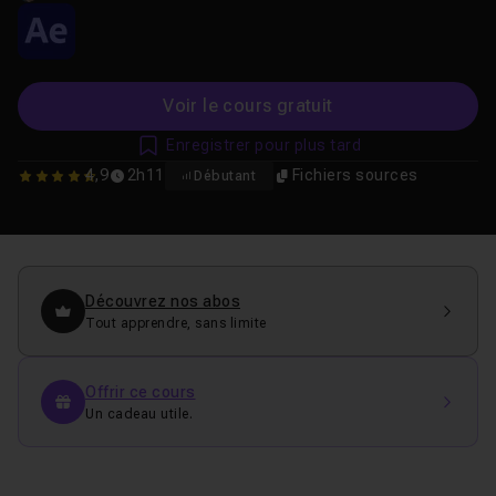
Voir le cours gratuit
Enregistrer pour plus tard
4,9
2h11
Fichiers sources
Débutant
4.9130434782609
Découvrez nos abos
Tout apprendre, sans limite
Offrir ce cours
Un cadeau utile.