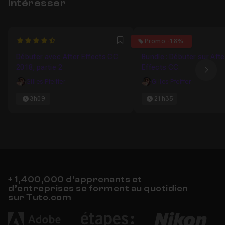
intéresser
4.7826086956522
4.25
Promo -18%
Favori
Débuter avec After Effects CC
Bundle : Débuter sur Afte
2018, partie 2
Effects CC
Ima
Gilles Pfeiffer
Gilles Pfeiffer
3h09
21h35
+ 1,400,000 d’apprenants et
d’entreprises se forment au quotidien
sur Tuto.com