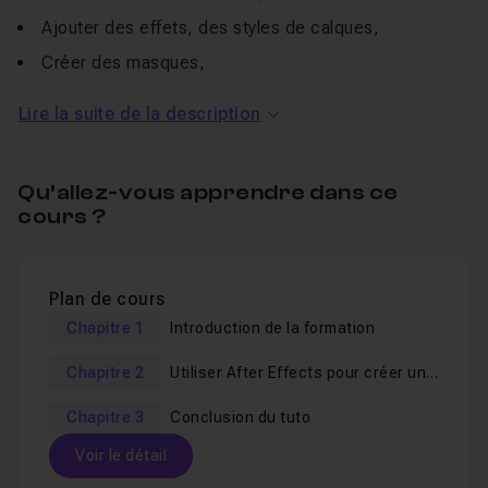
Ajouter des effets, des styles de calques,
Créer des masques,
Exporter votre vidéo.
Lire la suite de la description
After Effects
est un véritable "
Photoshop
pour la vidéo".
Il est aujourd'hui l'un des logiciel les plus utilisés dans
Qu’allez-vous apprendre dans ce
divers métiers comme le cinéma d'animation, le trucage
cours ?
vidéo/VFX, le
motion design
, la publicité, etc.
Plan de cours
Dans ce
tutoriel en vidéo
totalement gratuit, vous allez
Chapitre 1
Introduction de la formation
vous initier à ce logiciel
avec l'aide de votre formateur,
Gilles Pfeiffer, infographiste 3D et utilisateur d'After
Chapitre 2
Utiliser After Effects pour créer une
Effects depuis plus de 15 ans !
vidéo de promotion
Chapitre 3
Conclusion du tuto
Vous ferez le tour des fonctions du logiciel pour
être
Voir le détail
capable à la fin de ce tuto de sortir un projet vidéo