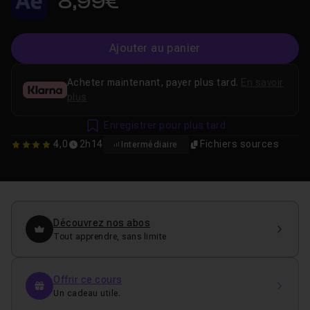
8,99€
Ajouter au panier
Acheter maintenant, payer plus tard.
En savoir
plus
Enregistrer pour plus tard
4,0
2h14
Fichiers sources
Intermédiaire
4
Découvrez nos abos
Tout apprendre, sans limite
Offrir ce cours
Un cadeau utile.