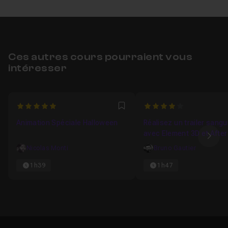
Ces autres cours pourraient vous
intéresser
5
4
Favori
Animation Spéciale Halloween
Réalisez un trailer sangu
avec Element 3D et After
Ima
Nicolas Monti
Bruno Gautier
1h39
1h47