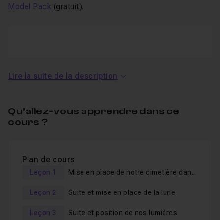
Model Pack
(gratuit).
Vimeo
Lire la suite de la description
This service is not activated.
Autoriser
Qu’allez-vous apprendre dans ce
cours ?
Au programme de ce tuto After
Plan de cours
Effects Element 3D Halloween :
Leçon 1
Mise en place de notre cimetière dans Element 3D
Leçon 2
Suite et mise en place de la lune
Ce tuto sera l’occasion de voir de nombreuses notions:
Leçon 3
Suite et position de nos lumières