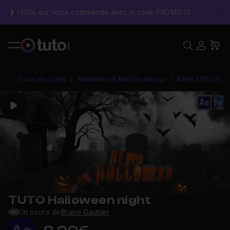
-10% sur votre commande avec le code PROMO10
C
Recher
USE
Pa
Tous les tutos
Animation & Motion design
After Effects
Play
TUTO Halloween night
Un cours de
Bruno Gautier