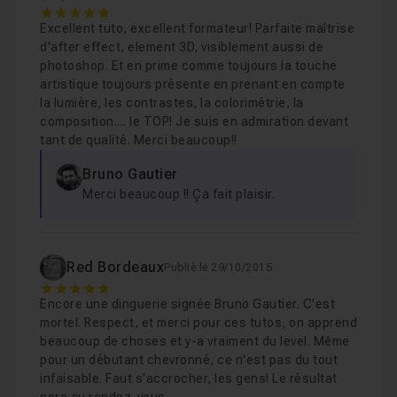
5
Suite et animation de nos textes 3D
10m25
Leçon 9
Excellent tuto, excellent formateur! Parfaite maîtrise
d'after effect, element 3D, visiblement aussi de
photoshop. Et en prime comme toujours la touche
Réaliser plusieurs animations dans notre co
Leçon 10
artistique toujours présente en prenant en compte
la lumière, les contrastes, la colorimétrie, la
composition.... le TOP! Je suis en admiration devant
tant de qualité. Merci beaucoup!!
Animation de nos chauves-souris avec l'outil
Leçon 11
Bruno Gautier
Merci beaucoup !! Ça fait plaisir.
Mise en place dans notre composition "bat a
Leçon 12
Red Bordeaux
Mise en place de notre brouillard
08m08
Publié le 29/10/2015
Leçon 13
5
Voir
Encore une dinguerie signée Bruno Gautier. C'est
mortel. Respect, et merci pour ces tutos, on apprend
beaucoup de choses et y-a vraiment du level. Même
Animation de notre sorcière et conclusion
Leçon 14
pour un débutant chevronné, ce n'est pas du tout
infaisable. Faut s'accrocher, les gens! Le résultat