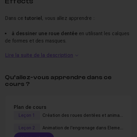
Effects
Dans ce
tutoriel
, vous allez apprendre :
à dessiner une roue dentée
en utilisant les calques
de formes et des masques.
à utiliser les caches par approche
pour ajouter une
Lire la suite de la description
texture à un calque.
à animer un engrenage en 2D ou en 3D
en utilisant
le plugin
Element 3D
Qu’allez-vous apprendre dans ce
cours ?
Si vous n'avez pas le plugin
Element 3D
, vous pourrez
tout de même suivre le tutoriel et créer un engrenage en
Plan de cours
2D.
Leçon 1
Création des roues dentées et animation en 2D
Je reste à votre disposition dans
le salon d'entraide
Leçon 2
Animation de l'engrenage dans Element 3D
pour répondre à vos éventuelles questions
.