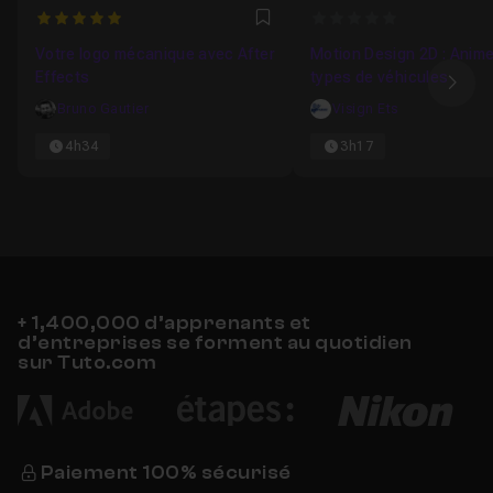
5
0
Favori
Votre logo mécanique avec After
Motion Design 2D : Anime
Effects
types de véhicules
Ima
Bruno Gautier
Visign Ets
4h34
3h17
+ 1,400,000 d’apprenants et
d’entreprises se forment au quotidien
sur Tuto.com
Paiement 100% sécurisé