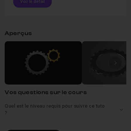
Voir le détail
Les fichiers sources sont fournis.
Table des matières
Aperçus
Création des roues dentées et animation en 2
Leçon 1
Animation de l'engrenage dans Element 3D
Leçon 2
Image
Vos questions sur le cours
Quel est le niveau requis pour suivre ce tuto
Voir
?