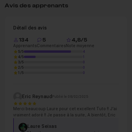
Avis des apprenants
Chapitre 3 : Présentation d'Illustrator
27m46
Détail des avis
Chapitre 4 : Travaux pratiques
3h17
134
5
4,8/5
Apprenants
Commentaires
Note moyenne
5/5
4
4/5
1
3/5
0
2/5
0
1/5
0
Eric Reynaud
Publié le 08/02/2025
5
Merci beaucoup Laure pour cet excellent Tuto !! J'ai
vraiment adoré !! Je passe à la suite, A bientôt, Eric
Laure Seixas