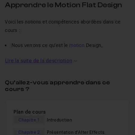
Apprendre le Motion Flat Design
Voici les notions et compétences abordées dans ce
cours :
Nous verrons ce qu'est le
motion
Design,
Le workflow de travail d'un motion designer entre
Lire la suite de la description
Illustrator
et After Effects,
Les bases d'After Effects et d'Illustrator pour réaliser
ce type d'animation en flat design,
Qu’allez-vous apprendre dans ce
cours ?
La création d'animations simples,
Puis, nous passerons à la pratique avec des ateliers
que nous réaliserons ensemble.
Plan de cours
À la fin de ce cours vous aurez réalisé
2 scènes
Chapitre 1
Introduction
complètes animées
!
Chapitre 2
Présentation d'After Effects