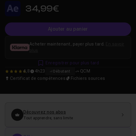
34,99€
Ajouter au panier
Acheter maintenant, payer plus tard.
En savoir
plus
Enregistrer pour plus tard
4,8
4h23
QCM
Débutant
4.8
Certificat de compétences
Fichiers sources
Découvrez nos abos
Tout apprendre, sans limite