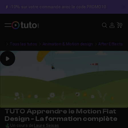
-10% sur votre commande avec le code PROMO10
C
Recher
USE
Pa
Tous les tutos
Animation & Motion design
After Effects
Play
TUTO Apprendre le Motion Flat
Design - La formation complète
Un cours de
Laure Seixas