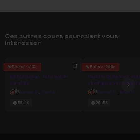
Ces autres cours pourraient vous
intéresser
4.746835443038
5
Promo -41%
Promo -24%
Favori
Motion Design : la formation
Pack Perfectionnez-vous
complète
développez vos compét
Ima
en Motion Design
Damien G.
,
Kévin B.
Damien G.
,
Kévin B.
55h10
20h55