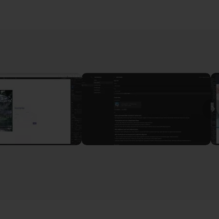
nternet, vous pouvez également
découvrir ma formation Figma
,
ebflow
03m26
I
12m06