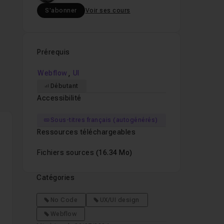
S'abonner
Voir ses cours
Prérequis
,
Webflow
UI
Débutant
Accessibilité
Sous-titres français (autogénérés)
Ressources téléchargeables
Fichiers sources
(16.34 Mo)
Catégories
.
No Code
UX/UI design
Webflow