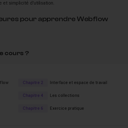
t simplicité d'utilisation.
heures pour apprendre Webflow
z :
e cours ?
bflow
Chapitre 2
Interface et espace de travail
Chapitre 4
Les collections
Chapitre 6
Exercice pratique
utes questions, remarques ou besoin en vidéo complémentaire
s en fin de formation.