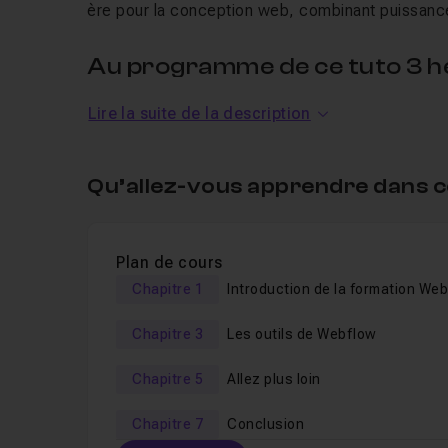
ère pour la conception web, combinant puissance e
Au programme de ce tuto 3 
Lire la suite de la description
Dans cette
formation en ligne
, vous découvrire
Les outils de base de Webflow,
Qu’allez-vous apprendre dans c
Les bibliothèques,
L'interface,
Plan de cours
Les outils,
Chapitre 1
Introduction de la formation We
L'exportation,
Une mise en pratique grâce à 3 exercices
Chapitre 3
Les outils de Webflow
Chapitre 5
Allez plus loin
Je reste à votre disposition en entraide pour to
Un QCM vous permet de valider vos connaissance
Chapitre 7
Conclusion