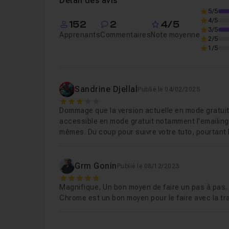
Détail des avis
Chapitre 4 : Les collections
32m43
5/5
4/5
152
2
4/5
3/5
Apprenants
Commentaires
Note moyenne
Chapitre 5 : Allez plus loin
13m56
2/5
1/5
Chapitre 6 : Exercice pratique
39m55
Sandrine Djellal
Publié le 04/02/2025
3
Chapitre 7 : Conclusion
01m14
Dommage que la version actuelle en mode gratuit, 
accessible en mode gratuit notamment l'emailing
mêmes. Du coup pour suivre votre tuto, pourtant b
Grm Gonin
Publié le 08/12/2023
5
Magnifique, Un bon moyen de faire un pas à pas. Po
Chrome est un bon moyen pour le faire avec la trad