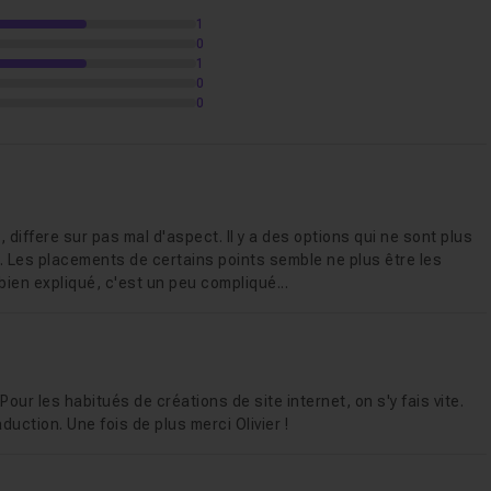
1
0
1
0
0
differe sur pas mal d'aspect. Il y a des options qui ne sont plus
. Les placements de certains points semble ne plus être les
ien expliqué, c'est un peu compliqué...
ur les habitués de créations de site internet, on s'y fais vite.
uction. Une fois de plus merci Olivier !