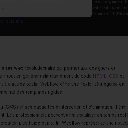
Téléchargement & v
Satisfait ou remb
Paiement 100% sé
our plus tard
e sites web
révolutionnaire qui permet aux designers et
ent tout en générant simultanément du code
HTML
,
CSS
et
t à d'autres outils, Webflow offre une flexibilité inégalée en
trainte des templates rigides.
nu
(CMS) et ses capacités d'interaction et d'animation, il élim
nt. Les professionnels peuvent ainsi visualiser en temps réel 
éation plus fluide et intuitif. Webflow représente une nouve