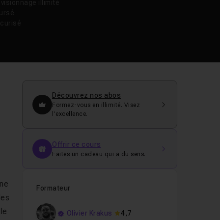
isionnage illimité
oursé
curisé
Découvrez nos abos
Formez-vous en illimité. Visez
l’excellence.
Offrir ce cours
Faites un cadeau qui a du sens.
ine
Formateur
les
lle
Olivier Krakus
4,7