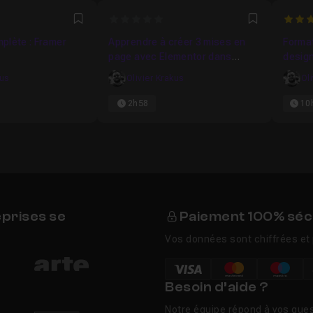
0
5
Favori
Favori
plète : Framer
Apprendre à créer 3 mises en
Format
page avec Elementor dans
design
WordPress
Make
kus
Olivier Krakus
Ol
2h58
10
eprises se
Paiement 100% séc
Vos données sont chiffrées et 
Besoin d’aide ?
Notre équipe répond à vos ques