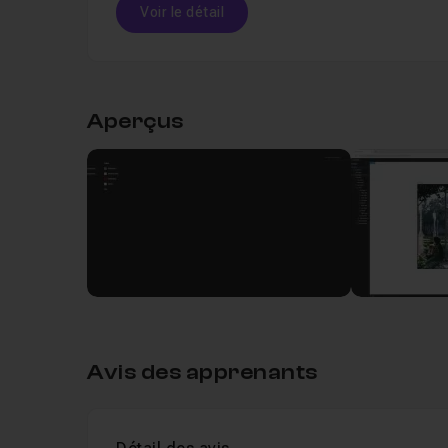
Voir le détail
Pour en apprendre plus sur la création de site i
logiciel de prototypage incontournable.
Table des matières
Aperçus
Chapitre 1 : Introduction de la formation W
Introduction
Leçon 1
Voir
Avant-propos
Leçon 2
Voir
Chapitre 2 : Interface et espace de travail
Avis des apprenants
Chapitre 3 : Les outils de Webflow
1h25