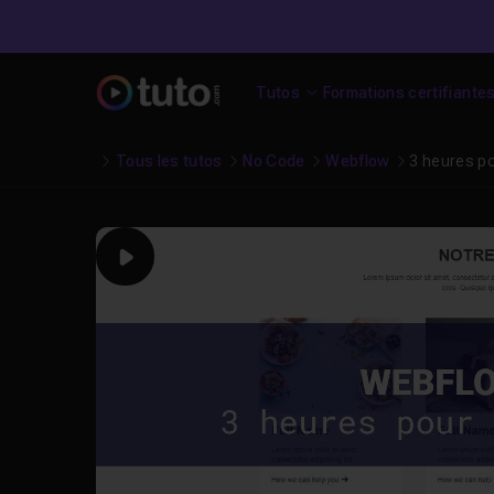
Tutos
Formations certifiante
Tous les tutos
No Code
Webflow
3 heures p
Play