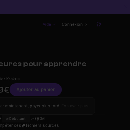
C
Aide
Connexion
Panier
eures pour apprendre
vier Krakus
9€
Ajouter au panier
er maintenant, payer plus tard.
En savoir plus
8
QCM
Débutant
compétences
Fichiers sources