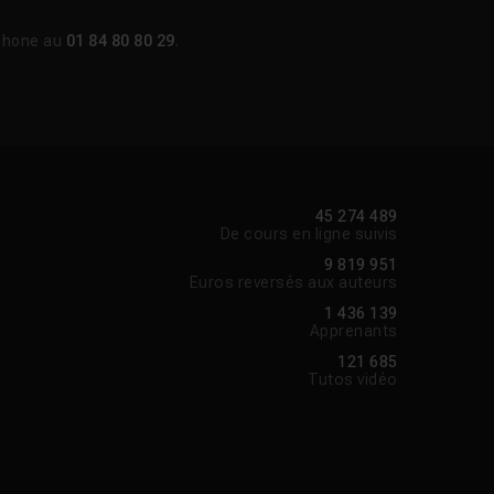
phone au
01 84 80 80 29
.
45 274 489
De cours en ligne suivis
9 819 951
Euros reversés aux auteurs
1 436 139
Apprenants
121 685
Tutos vidéo