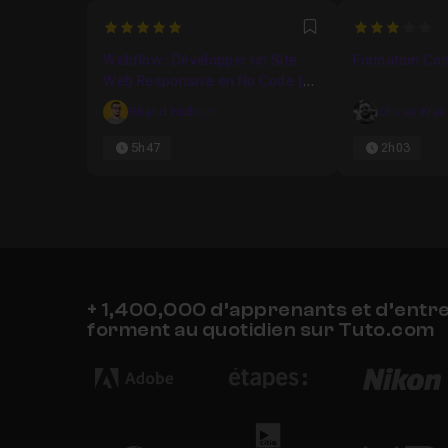
5
3
Favori
Webflow : Développer un Site
Formation Com
Web Responsive en No Code |
2025
Rhalid Hidoun
Olivier Kra
5h47
2h03
+ 1,400,000 d’apprenants et d’entr
forment au quotidien sur Tuto.com