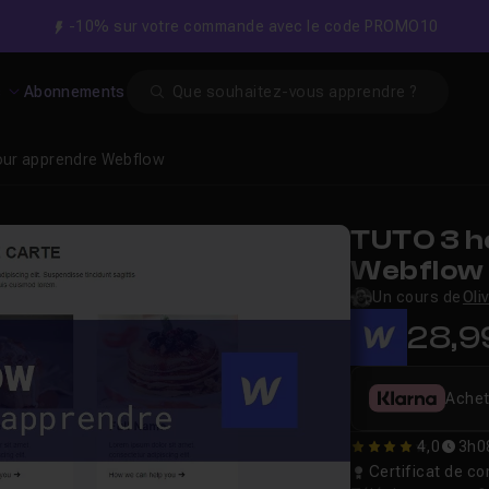
-10% sur votre commande avec le code PROMO10
Search
s
Abonnements
our apprendre Webflow
TUTO 3 h
Webflow
Un cours de
Oli
28,9
Achet
4,0
3h0
4
Certificat de 