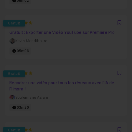
06m02
4.7777777777778
Gratuit
Favo
Gratuit : Exporter une Vidéo YouTube sur Premiere Pro
Kevin Mendiboure
05m03
4.75
Gratuit
Favo
Recadrer une vidéo pour tous les réseaux avec l'IA de
Filmora !
Souléimane Aslam
03m20
4.375
Gratuit