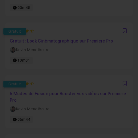
03m45
4.625
Gratuit
Favo
Gratuit : Look Cinématographique sur Premiere Pro
Kevin Mendiboure
10m01
4.4615384615385
Gratuit
Favo
5 Modes de Fusion pour Booster vos vidéos sur Premiere
Pro
Kevin Mendiboure
05m44