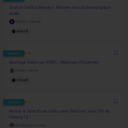
Favo
Gratuit DaVInci Resolve : Monter avec la transcription
audio
Chroma School
43m18
4.8333333333333
Gratuit
Favo
Montage Vidéo sur VSDC - Maîtriser l'Essentiel
Florent Herve
37m48
4.8
Gratuit
Favo
Retirer le fond d'une vidéo sans fond vert avec l'IA de
Filmora 13 !
Souléimane Aslam