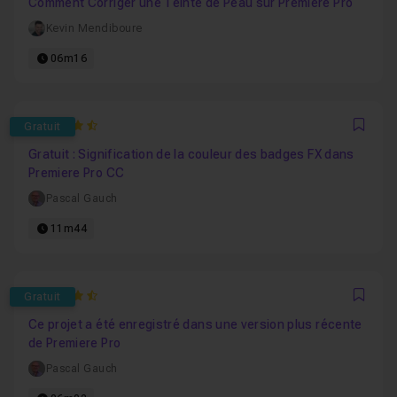
Comment Corriger une Teinte de Peau sur Premiere Pro
Kevin Mendiboure
06m16
4.9090909090909
Gratuit
Favo
Gratuit : Signification de la couleur des badges FX dans
Premiere Pro CC
Pascal Gauch
11m44
4.7619047619048
Gratuit
Favo
Ce projet a été enregistré dans une version plus récente
de Premiere Pro
Pascal Gauch