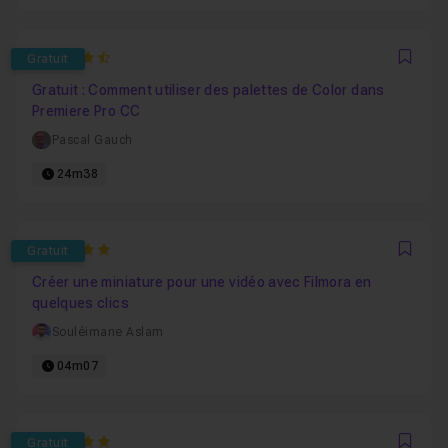
4.8235294117647
Gratuit
Favo
Gratuit : Comment utiliser des palettes de Color dans
Premiere Pro CC
Pascal Gauch
24m38
5
Gratuit
Favo
Créer une miniature pour une vidéo avec Filmora en
quelques clics
Souléimane Aslam
04m07
5
Gratuit