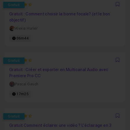
4.8888888888889
Gratuit
Favo
Gratuit : Comment choisir la bonne focale? (et le bon
objectif)
Alexia Hurier
06m44
4.9166666666667
Gratuit
Favo
Gratuit : Créer et exporter en Multicanal Audio avec
Premiere Pro CC
Pascal Gauch
17m25
4.8
Gratuit
Favo
Gratuit Comment éclairer une vidéo ? L'éclairage en 3