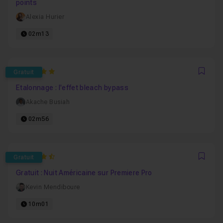
points
Alexia Hurier
02m13
5
Gratuit
Favo
Etalonnage : l'effet bleach bypass
Akache Busiah
02m56
4.8888888888889
Gratuit
Favo
Gratuit : Nuit Américaine sur Premiere Pro
Kevin Mendiboure
10m01