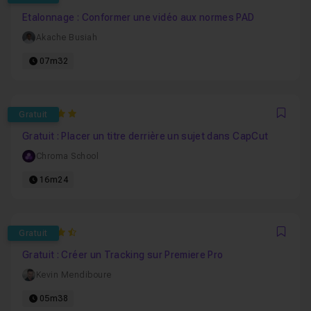
Favo
Etalonnage : Conformer une vidéo aux normes PAD
Akache Busiah
07m32
5
Gratuit
Favo
Gratuit : Placer un titre derrière un sujet dans CapCut
Chroma School
16m24
4.6666666666667
Gratuit
Favo
Gratuit : Créer un Tracking sur Premiere Pro
Kevin Mendiboure
05m38