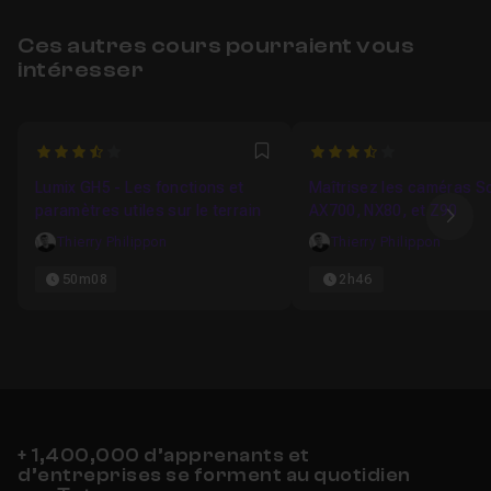
Ces autres cours pourraient vous
intéresser
3.4615384615385
3.8333333333333
Favori
Lumix GH5 - Les fonctions et
Maîtrisez les caméras S
paramètres utiles sur le terrain
AX700, NX80, et Z90
Ima
Thierry Philippon
Thierry Philippon
50m08
2h46
+ 1,400,000 d’apprenants et
d’entreprises se forment au quotidien