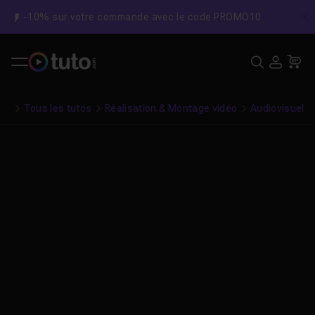
-10% sur votre commande avec le code PROMO10
C
Recher
USE
Pa
Tous les tutos
Réalisation & Montage vidéo
Audiovisuel