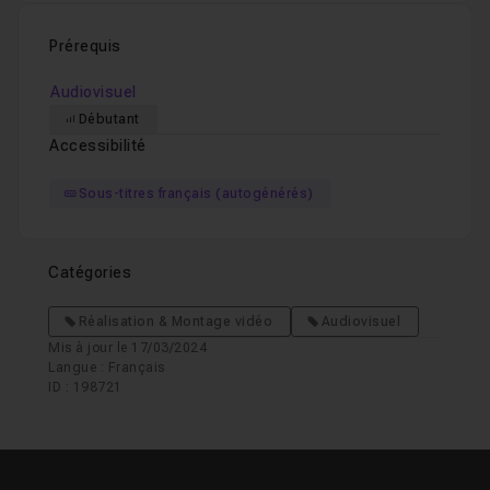
Prérequis
Chauffe du boîtier
04m40
Leçon 9
Audiovisuel
Débutant
Détecteur d'oeil et Mode Discret
03m50
Accessibilité
Leçon 10
Sous-titres français (autogénérés)
LUT Temps réel
02m03
Leçon 11
Catégories
Connexion d'un micro externe
03m
Leçon 12
Réalisation & Montage vidéo
Audiovisuel
Mis à jour le 17/03/2024
Langue : Français
Styles d'images
04m19
Leçon 13
ID : 198721