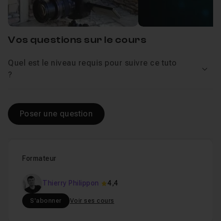
Mode Pixel / Pixel
02m58
Leçon 3
Vos questions sur le cours
Quel est le niveau requis pour suivre ce tuto
Modes-de-stabilisation
06m17
Leçon 4
Voir
?
Voir
Modes double slot et Personnalisation affic
Leçon 5
Poser une question
Fréquences du système
02m20
Leçon 6
Formateur
Aides à la mise-au-point manuelle
02m17
Leçon 7
Thierry Philippon
4,4
S'abonner
Voir ses cours
Niveau de luminosité et Histogramme
06m3
Leçon 8