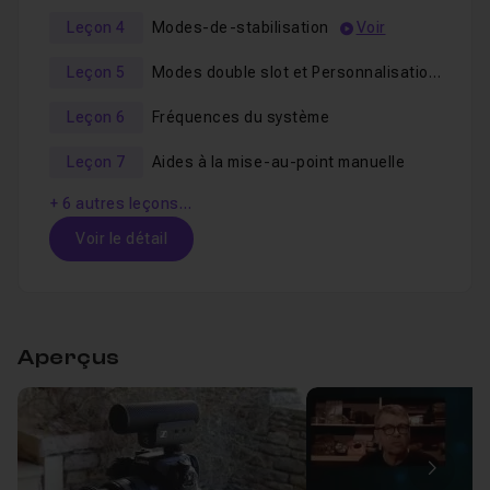
Leçon 4
Modes-de-stabilisation
Voir
Leçon 5
Modes double slot et Personnalisation affichage
Leçon 6
Fréquences du système
Leçon 7
Aides à la mise-au-point manuelle
+ 6 autres leçons…
Voir le détail
Table des matières
Aperçus
Introduction
01m37
Leçon 1
Voir
Modes d'enregistrement et enregistrement ill
Image
Leçon 2