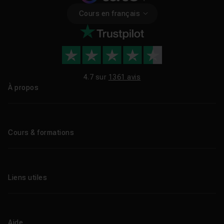
Cours en français
4.7 sur
1361 avis
À propos
Qui sommes-nous ?
Le blog
Cours & formations
Tous les tutos
Formations éligibles CPF
Liens utiles
Formations certifiantes
Formations IA
Entreprises
Tutos gratuits
Abonnement Tuto.com
Aide