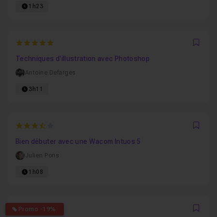
1h23
5
Favo
Techniques d'illustration avec Photoshop
Antoine Defarges
3h11
3.0714285714286
Favo
Bien débuter avec une Wacom Intuos 5
Julien Pons
1h08
4.3333333333333
Promo -19%
Favo