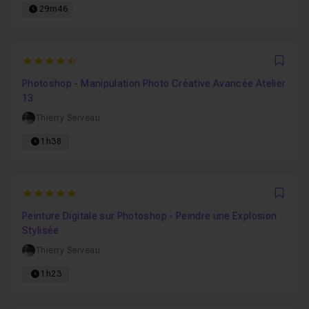
29m46
4.9047619047619
Favo
Photoshop - Manipulation Photo Créative Avancée Atelier
13
Thierry Serveau
1h38
5
Favo
Peinture Digitale sur Photoshop - Peindre une Explosion
Stylisée
Thierry Serveau
1h23