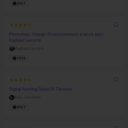
2h21
4.5869565217391
Favo
Photoshop : Design d'environnement avancé avec
Raphael Lacoste
Raphaël Lacoste
1h33
4.5416666666667
Favo
Digital Painting Game Of Thrones
Marc Simonetti
6h07