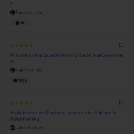
7
Thierry Serveau
2h
5
Favo
Photoshop - Manipulation Photo Créative Avancée Atelier
22
Thierry Serveau
1h39
5
Favo
Révolutionnez vos Portraits : Apprenez les Valeurs en
Digital Painting
Julien Tanières