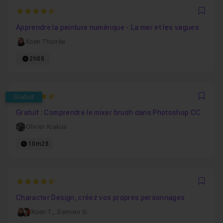
4.375
Favo
Apprendre la peinture numérique - La mer et les vagues
Koen Thorrée
2h08
4.6363636363636
Gratuit
Favo
Gratuit : Comprendre le mixer brush dans Photoshop CC
Olivier Krakus
10m28
4.8571428571429
Favo
Character Design, créez vos propres personnages
Koen T.
,
Damien G.