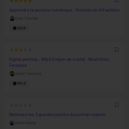
5
Favo
Apprendre la peinture numérique - Piscines et réfractions
Koen Thorrée
2h26
3
Favo
Digital painting - Bébé Dragon de cristal - Illustration
Fantaisie
Julien Tanières
9h15
0
Favo
Maîtrisez les 3 grandes parties du portrait réaliste
Abdel Maha