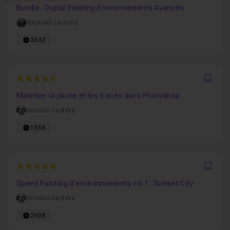
Bundle : Digital Painting Environnements Avancés
Raphaël Lacoste
3h32
4.9310344827586
Favo
Maîtriser la plume et les tracés dans Photoshop
Nicolas Castera
1h56
5
Favo
Speed Painting d'environnements vol 1 : Sunset City
Nicolas Castera
2h08