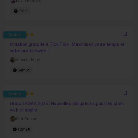
Kevin Peeters
1h19
5
Gratuit
Favo
Initiation gratuite à Tick Tick : Maximisez votre temps et
votre productivité !
Vincent Mary
34m59
5
Gratuit
Favo
Gratuit RGAA 2025 : Nouvelles obligations pour les sites
web et applis
Carl Brison
12m20