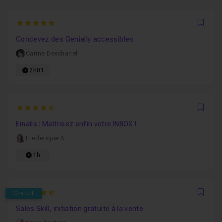
5
Favo
Concevez des Genially accessibles
Carine Deschanel
2h01
4.1666666666667
Favo
Emails : Maîtrisez enfin votre INBOX !
Frederique A
1h
4.8333333333333
Gratuit
Favo
Sales Skill, initiation gratuite à la vente