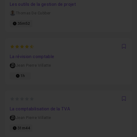
Les outils de la gestion de projet
Thomas De Cubber
35m52
4.5
Favo
La révision comptable
Jean Pierre Villatte
1h
0
Favo
La comptabilisation de la TVA
Jean Pierre Villatte
31m44