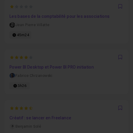
1
Favo
Les bases de la comptabilité pour les associations
Jean Pierre Villatte
45m24
4
Favo
Power BI Desktop et Power BI PRO initiation
Fabrice Chrzanowski
3h26
4.6666666666667
Favo
Créatif : se lancer en Freelance
Benjamin Solé