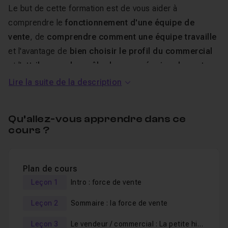
Le but de cette formation est de vous aider à
comprendre le
fonctionnement d'une équipe de
vente
, de
comprendre comment une équipe travaille
et l'avantage de
bien choisir le profil du commercial
et l'
attribuer au bon rôle dans une équipe de vente
.
Lire la suite de la description
Que vous êtes débutants ou experts, le partage et
l'apprentissage font partie du domaine de la vente. Un
Qu’allez-vous apprendre dans ce
vendeur ou un commercial doit continuer de se former
cours ?
et surtout de se remettre en question afin de sortir de
sa zone de confort et de pouvoir continuer d'évoluer.
L'autoformation fait partie de cette remise en question.
Plan de cours
Leçon 1
Intro : force de vente
Au terme de cette formation, vous appris :
Leçon 2
Sommaire : la force de vente
Les étapes à suivre pour faire une négociation
Leçon 3
Le vendeur / commercial : La petite histoire
couronnée de succès