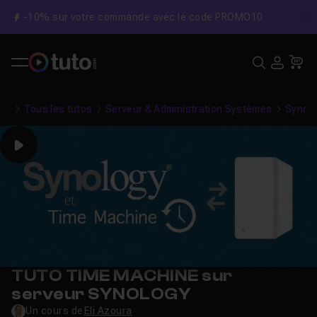
-10% sur votre commande avec le code PROMO10
C
Recher
USE
Pa
Tous les tutos
Serveur & Administration Systèmes
Synol
Play
TUTO TIME MACHINE sur
serveur SYNOLOGY
Un cours de
Eli Azoura