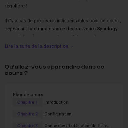
régulière
!
Il n’y a pas de pré-requis indispensables pour ce cours ;
cependant
la connaissance des serveurs Synology
vous aidera à comprendre certaines notions
abordées
ici. Pour aller plus sur ce sujet, retrouvez ma
Lire la suite de la description
formation
Installer un serveur SYNOLOGY.
Qu’allez-vous apprendre dans ce
Au Programme de ce cours Time
cours ?
Machine avec Synology :
Plan de cours
Parmi les questions auxquelles ce tuto répond :
Chapitre 1
Introduction
Qu’est-ce que
Time Machine et comment l'utiliser
Chapitre 2
Configuration
et le configurer
?
Comment installer Time Machine sur mon Mac et sur
Chapitre 3
Connexion et utilisation de Time