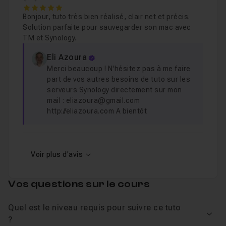
Je reste à votre disposition via
la section
5
Bonjour, tuto très bien réalisé, clair net et précis.
d'entraide
pour répondre à vos questions.
Solution parfaite pour sauvegarder son mac avec
TM et Synology.
Eli Azoura
Merci beaucoup ! N'hésitez pas à me faire
part de vos autres besoins de tuto sur les
serveurs Synology directement sur mon
mail : eliazoura@gmail.com
http://eliazoura.com A bientôt
Voir plus d'avis
Vos questions sur le cours
Quel est le niveau requis pour suivre ce tuto
Voir
?