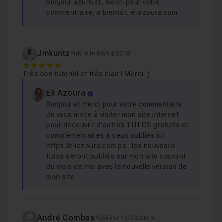
Bonjour azur631, merci pour votre
ponctuellement un disque dur sur votre mac. Ceux qui
commentraire, a bientôt. eliazoura.com
procèdent de cette façon, savent que ça n’est pas une
solution pratique, sans compter les jours ou l’on ne
pense pas à brancher tel ou tel disque. S’ajoute à cela la
Jmkuntz
Publié le 09/04/2018
confusion possible entre les différents volumes et entre
5
Très bon tutoriel et très clair ! Merci :)
les mac, etc.
Eli Azoura
Bonjour et merci pour votre commentaire.
Il existe bien une solution signée Apple : Time Capsule.
Je vous invite à visiter mon site internet
Mais, à qualité égale, elle est plus chère et moins
pour découvrir d'autres TUTOS gratuits et
pratique.
complémentaires à ceux publiés ici
https://eliazoura.com ps : les nouveaux
tutos seront publiés sur mon site courant
Aussi,
l'utilisation de Time Machine sur un serveur
du mois de mai avec la nouvelle version de
Synology
permettra, sans aucun doute, de
répondre à
mon site
ces différentes problématiques
; comme je l’explique
en détail dans cette formation.
André Combas
Publié le 10/03/2018