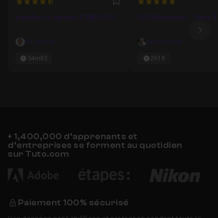
4.3
5
Favori
Installer un serveur SYNOLOGY
OSX Mavericks - Tome 2
Ima
Eli Azoura
Mediaforma
54m02
2h18
+ 1,400,000 d’apprenants et
d’entreprises se forment au quotidien
sur Tuto.com
Paiement 100% sécurisé