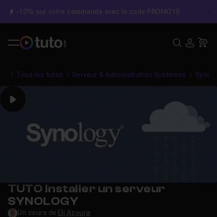
-10% sur votre commande avec le code PROMO10
C
Recher
USE
Pa
Tous les tutos
Serveur & Administration Systèmes
Synol
Play
TUTO Installer un serveur
SYNOLOGY
Un cours de
Eli Azoura