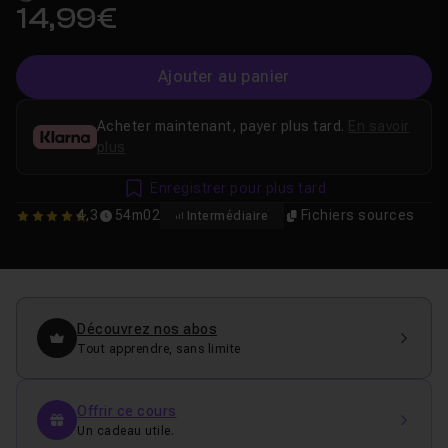
14,99€
Ajouter au panier
Acheter maintenant, payer plus tard.
En savoir
plus
Enregistrer pour plus tard
4,3
54m02
Fichiers sources
Intermédiaire
4.3
Découvrez nos abos
Tout apprendre, sans limite
Offrir ce cours
Un cadeau utile.