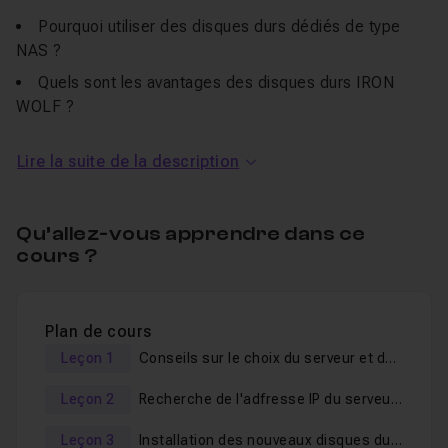
Pourquoi utiliser des disques durs dédiés de type
NAS ?
Quels sont les avantages des disques durs IRON
WOLF ?
Comment installer mon serveur Synology
?
Lire la suite de la description
Comment utiliser le
DSM
de Synology (Disk
Management
System) ?
Comment installer mon serveur en
RAID1
et quels
Qu’allez-vous apprendre dans ce
sont les avantages d'une telle configuration ?
cours ?
Comment trouver l'adresse IP de mon serveur de
mon routeur ?
Plan de cours
Comment utiliser mon serveur pour copier des
Leçon 1
Conseils sur le choix du serveur et des disques
documents vers ou depuis mon serveur ?
Comment me connecter à mon serveur depuis mon
Leçon 2
Recherche de l'adfresse IP du serveur à partir du routeur
Mac ?
Leçon 3
Installation des nouveaux disques durs