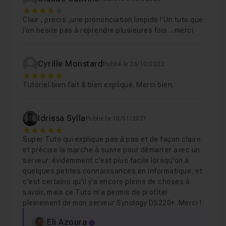
faire et de l'installer. Vous gagnerez en confort, en
4
Etape 06 : choix de configuration RAID
07m
Leçon 9
Clair , precis ,une prononciation limpide ! Un tuto que
sécurité et en productivité.
l’on hesite pas à reprendre plusieures fois ...merci
Se connecter au serveur depuis votre ordinat
Note
: Modèle vu dans ce tuto : DS26j avec deux disque
Leçon 10
Cyrille Monstard
durs de 3 To, mais la logique reste la même pour les
Publié le 26/10/2022
5
autres produits de la gamme
Synology
.
Faire des copies vers et depuis le serveur
Tutoriel bien fait & bien expliqué. Merci bien.
Leçon 11
Idrissa Sylla
Publié le 10/01/2021
Connexion au serveur à distance (QuickConne
Leçon 12
5
Super Tuto qui explique pas à pas et de façon claire
et précise la marche à suivre pour démarrer avec un
Remerciements
01m52
Leçon 13
serveur. évidemment c'est plus facile lorsqu'on à
quelques petites connaissances en informatique, et
c'est certains qu'il y'a encore pleins de choses à
savoir, mais ce Tuto m'a permis de profiter
pleinement de mon serveur Synology DS220+. Merci !
Eli Azoura