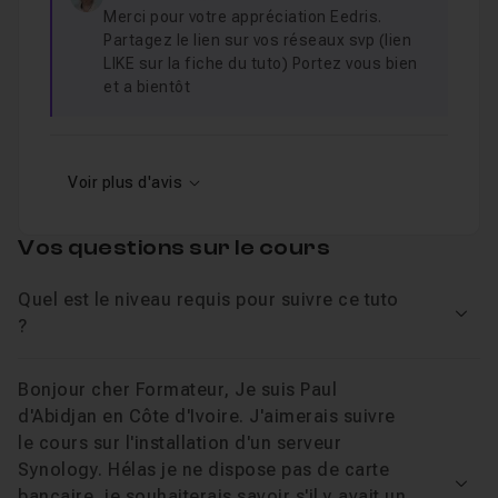
Merci pour votre appréciation Eedris.
Partagez le lien sur vos réseaux svp (lien
LIKE sur la fiche du tuto) Portez vous bien
et a bientôt
Voir plus d'avis
Vos questions sur le cours
Quel est le niveau requis pour suivre ce tuto
Voir
?
Bonjour cher Formateur, Je suis Paul
d'Abidjan en Côte d'Ivoire. J'aimerais suivre
le cours sur l'installation d'un serveur
Synology. Hélas je ne dispose pas de carte
Voir
bancaire, je souhaiterais savoir s'il y avait un