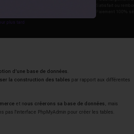
Satisfait ou remb
Paiement 100% sé
our plus tard
ption d'une base de données
.
yser la construction des tables
par rapport aux différentes
mmerce
et n
ous créerons sa base de données
, mais
ons pas l'interface PhpMyAdmin pour créer les tables.