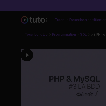
Tutos
Formations certifiante
Tous les tutos
Programmation
SQL
#3 PHP et
Play