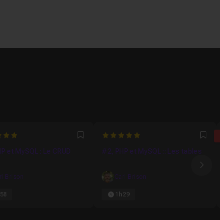
5
Favori
Fav
HP et MySQL : Le CRUD
#2, PHP et MySQL :: Les tables
Ima
rl Brison
Carl Brison
58
1h29