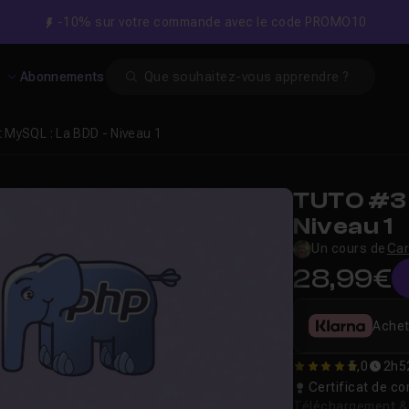
-10% sur votre commande avec le code PROMO10
Search
s
Abonnements
 MySQL : La BDD - Niveau 1
TUTO #3 
Niveau 1
Un cours de
Car
28,99€
Achet
5,0
2h5
5
Certificat de 
Téléchargement & v