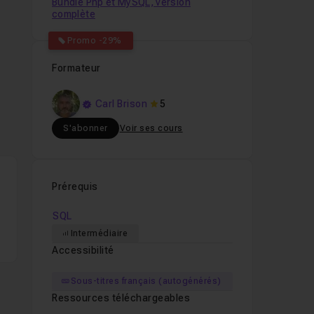
Bundle Php et MySQL, version
complète
Promo -29%
Formateur
Carl Brison
5
S'abonner
Voir ses cours
Prérequis
SQL
Intermédiaire
Accessibilité
Sous-titres français (autogénérés)
Ressources téléchargeables