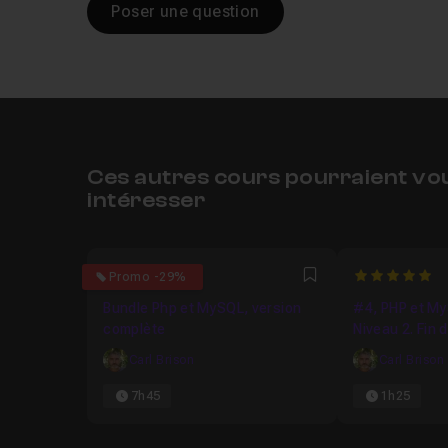
Poser une question
Ces autres cours pourraient vo
intéresser
4.9
5
Promo -29%
Favori
Bundle Php et MySQL, version
#4, PHP et My
complète
Niveau 2. Fin 
Carl Brison
Carl Brison
7h45
1h25