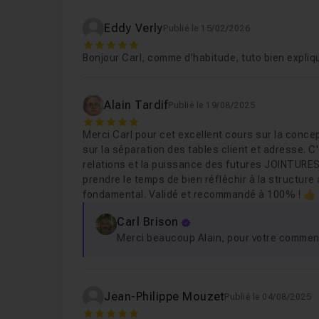
Récapitulatif des relations entre le
Leçon 12
Eddy Verly
Publié le 15/02/2026
5
Bonjour Carl, comme d'habitude, tuto bien expliq
Chapitre 2 : Création d'une facture
1h42
Alain Tardif
Publié le 19/08/2025
5
Merci Carl pour cet excellent cours sur la concep
sur la séparation des tables client et adresse. C'
relations et la puissance des futures JOINTURES.
prendre le temps de bien réfléchir à la structure
fondamental. Validé et recommandé à 100% ! 👍
Carl Brison
Merci beaucoup Alain, pour votre commenta
Jean-Philippe Mouzet
Publié le 04/08/2025
5