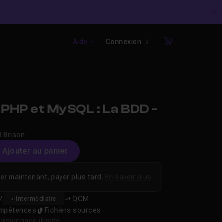
C
Aide
Connexion
Panier
PHP et MySQL : La BDD -
l Brison
Ajouter au panier
er maintenant, payer plus tard.
En savoir plus
2
QCM
Intermédiaire
compétences
Fichiers sources
isionnage illimité