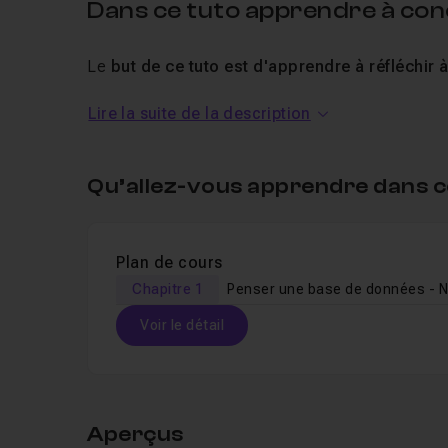
Dans ce tuto apprendre à co
Le
but de ce tuto est d'apprendre à réfléchi
Lire la suite de la description
Quelle table on va créer ?
Pourquoi on va créer cette ou ces tables ?
Quelles relations existe-t-il entre ces différen
Qu’allez-vous apprendre dans c
Puis nous irons encore plus loin dans l'analyse
conception des tables.
Plan de cours
Un QCM de fin vous permettra de valider vos 
Chapitre 1
Penser une base de données - N
Je précise que pour visualiser ce tuto,
vous dev
Voir le détail
Un niveau INTERMEDIAIRE est ici demandé. J'ai 
Je reste disponible dans le salon d'entraide pour
Table des matières
Si vous souhaitez suivre les premiers modules de
Aperçus