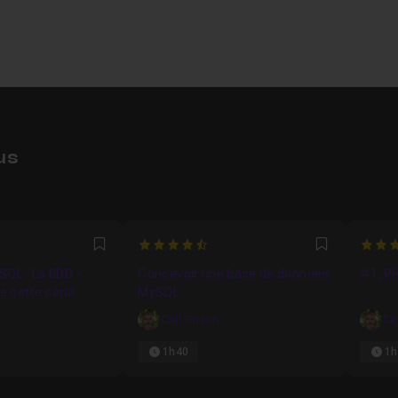
us
4.9473684210526
5
Favori
Favori
SQL : La BDD -
Concevoir une base de données
#1, P
de cette série
MySQL
Carl Brison
Ca
1h40
1h